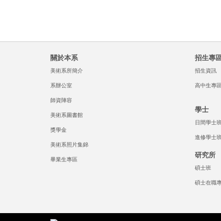
關於本系
招生專
美術系所簡介
招生資訊
系辦公室
高中生專
師資陣容
學士
美術系圖書館
日間學士
獎學金
進修學士
美術系照片集錦
研究所
畢業生專區
碩士班
碩士在職