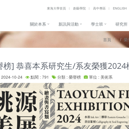
東海大學首頁
創藝學院
高中專區
ENGLISH
關於本系
新訊與活動
學士班
研究所
首頁
榮
譽榜] 恭喜本系研究生/系友榮獲202
2024-10-24
點閱 : 791
分類 : 榮譽榜
單位 : 美術系