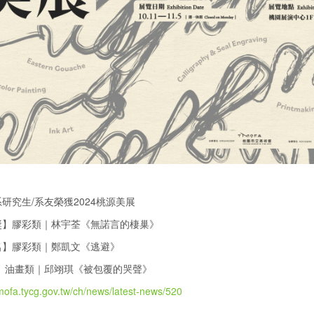
研究生/系友榮獲2024桃源美展
獎】膠彩類｜林宇荃《無諾言的棲巢》
名】膠彩類｜鄭凱文《逃避》
作】油畫類｜邱翊琪《被包覆的哭聲》
tmofa.tycg.gov.tw/ch/news/latest-news/520