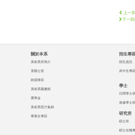
上一
下一則
關於本系
招生專
美術系所簡介
招生資訊
系辦公室
高中生專
師資陣容
學士
美術系圖書館
日間學士
獎學金
進修學士
美術系照片集錦
研究所
畢業生專區
碩士班
碩士在職