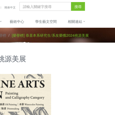
搜尋
簡体中文
藝術中心
學生藝文空間
相關連結
譽榜
[榮譽榜] 恭喜本系研究生/系友榮獲2024桃源美展
4桃源美展