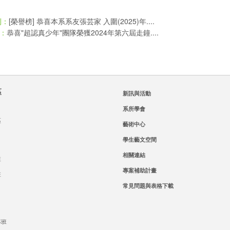
[榮譽榜] 恭喜本系系友張芸家 入圍(2025)年....
則：
恭喜"超認真少年"團隊榮獲2024年第六屆走鐘....
：
區
新訊與活動
系所學會
區
藝術中心
學生藝文空間
相關連結
班
專案補助計畫
班
常見問題與表格下載
專班