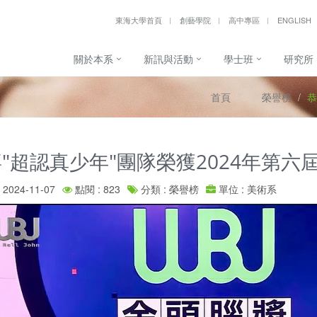
東海大學首頁
創藝學院
高中專區
ENGLISH
關於本系
新訊與活動
學士班
研究所
首頁
榮譽榜
恭
"超認真少年"團隊榮獲2024年第六
2024-11-07
點閱 : 823
分類 : 榮譽榜
單位 : 美術系