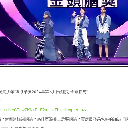
認真少年"團隊榮獲2024年第六屆走鐘獎"金頭腦獎"
片：
/youtu.be/GT6wZKN1R1E?si=1eThi0Hbmp3Vnb2-
塌？建商這樣綁鋼筋？為什麼混凝土需要鋼筋？買房最容易忽略的細節『