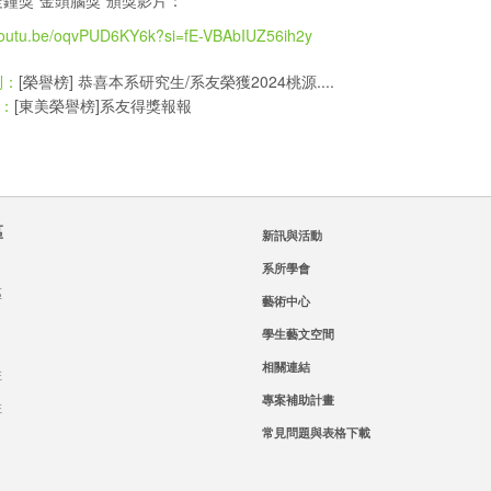
鐘獎"金頭腦獎"頒獎影片：
/youtu.be/oqvPUD6KY6k?si=fE-VBAbIUZ56ih2y
[榮譽榜] 恭喜本系研究生/系友榮獲2024桃源....
則：
[東美榮譽榜]系友得獎報報
：
區
新訊與活動
系所學會
區
藝術中心
學生藝文空間
相關連結
班
專案補助計畫
班
常見問題與表格下載