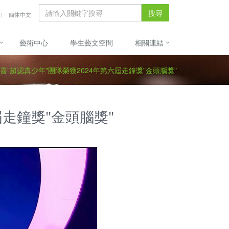
搜尋
簡体中文
藝術中心
學生藝文空間
相關連結
喜"超認真少年"團隊榮獲2024年第六屆走鐘獎"金頭腦獎"
屆走鐘獎"金頭腦獎"