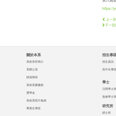
第六屆走
https:/
上一
下一則
關於本系
招生專
美術系所簡介
招生資訊
系辦公室
高中生專
師資陣容
學士
美術系圖書館
日間學士
獎學金
進修學士
美術系照片集錦
研究所
畢業生專區
碩士班