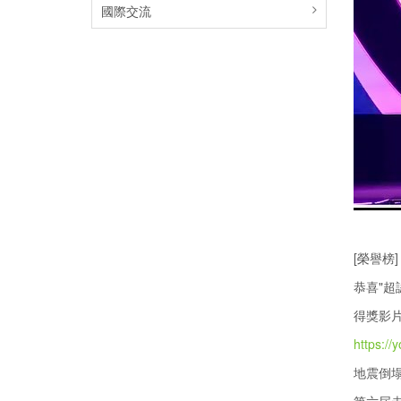
國際交流
[榮譽榜]
恭喜"超
得獎影
https:/
地震倒