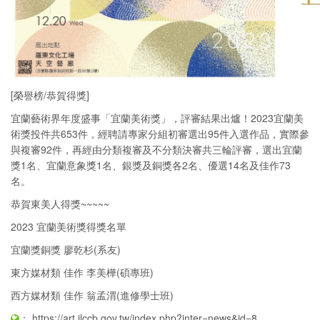
[榮譽榜/恭賀得獎]
宜蘭藝術界年度盛事「宜蘭美術獎」，評審結果出爐！2023宜蘭美
術獎投件共653件，經聘請專家分組初審選出95件入選作品，實際參
與複審92件，再經由分類複審及不分類決審共三輪評審，選出宜蘭
獎1名、宜蘭意象獎1名、銀獎及銅獎各2名、優選14名及佳作73
名。
恭賀東美人得獎~~~~~
2023 宜蘭美術獎得獎名單
宜蘭獎銅獎 廖乾杉(系友)
東方媒材類 佳作 李美樺(碩專班)
西方媒材類 佳作 翁孟渭(進修學士班)
：
https://art.ilccb.gov.tw/index.php?inter=news&id=8