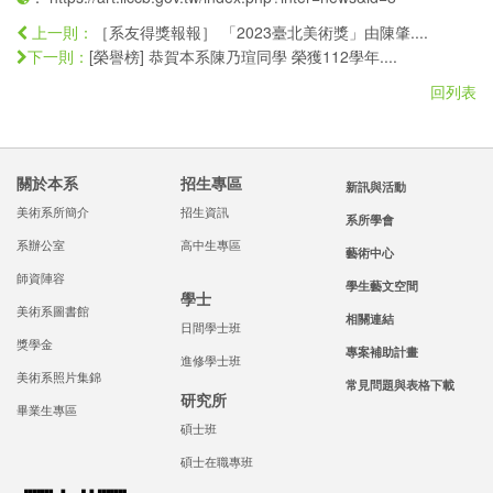
［系友得獎報報］ 「2023臺北美術獎」由陳肇....
上一則：
[榮譽榜] 恭賀本系陳乃瑄同學 榮獲112學年....
下一則：
回列表
關於本系
招生專區
新訊與活動
美術系所簡介
招生資訊
系所學會
系辦公室
高中生專區
藝術中心
師資陣容
學生藝文空間
學士
美術系圖書館
相關連結
日間學士班
獎學金
專案補助計畫
進修學士班
美術系照片集錦
常見問題與表格下載
研究所
畢業生專區
碩士班
碩士在職專班