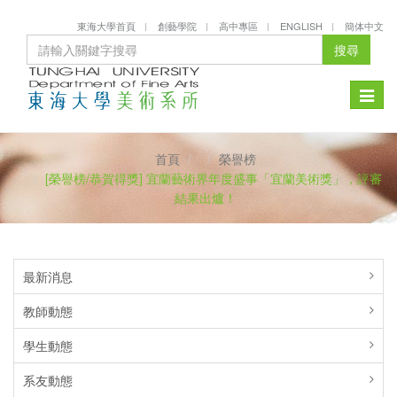
東海大學首頁
創藝學院
高中專區
ENGLISH
簡体中文
搜尋
Toggle
naviga
首頁
榮譽榜
[榮譽榜/恭賀得獎] 宜蘭藝術界年度盛事「宜蘭美術獎」，評審
結果出爐！
最新消息
教師動態
學生動態
系友動態