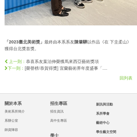
「2023臺北美術獎」
最終由本系系友
陳肇驊
以作品《在 下圭柔山》
獲得台北獎首獎。
恭喜系友葉治伸榮獲馬來西亞藝術獎項
上一則：
[榮譽榜/恭賀得獎] 宜蘭藝術界年度盛事「....
下一則：
回列表
關於本系
招生專區
新訊與活動
美術系所簡介
招生資訊
系所學會
系辦公室
高中生專區
藝術中心
師資陣容
學生藝文空間
學士