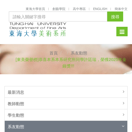
東海大學首頁
創藝學院
高中專區
ENGLISH
簡体中文
搜尋
Toggle
naviga
首頁
系友動態
[東美榮譽榜]恭喜本系本系研究所同學許廷瑞，榮獲2025年金
鐘獎!!!
最新消息
教師動態
學生動態
系友動態