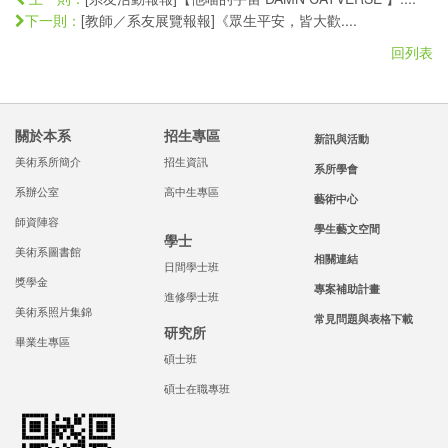
[教師／系友展覽報報]《眾生平安，皆大歡....
下一則：
回列表
關於本系
招生專區
新訊與活動
美術系所簡介
招生資訊
系所學會
系辦公室
高中生專區
藝術中心
師資陣容
學生藝文空間
學士
美術系圖書館
相關連結
日間學士班
獎學金
專案補助計畫
進修學士班
美術系照片集錦
常見問題與表格下載
研究所
畢業生專區
碩士班
碩士在職專班