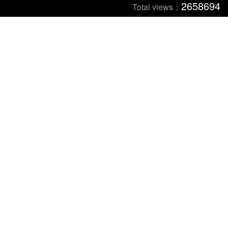
2658694
Total views：