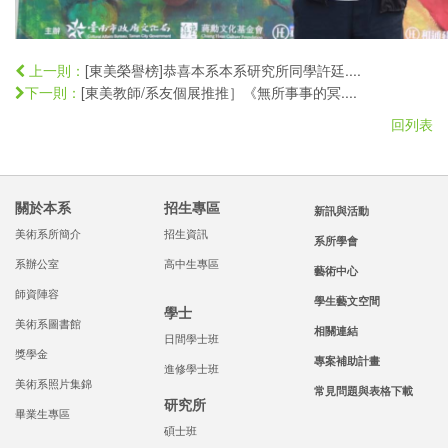
[東美榮譽榜]恭喜本系本系研究所同學許廷....
上一則：
[東美教師/系友個展推推］《無所事事的冥....
下一則：
回列表
關於本系
招生專區
新訊與活動
美術系所簡介
招生資訊
系所學會
系辦公室
高中生專區
藝術中心
師資陣容
學生藝文空間
學士
美術系圖書館
相關連結
日間學士班
獎學金
專案補助計畫
進修學士班
美術系照片集錦
常見問題與表格下載
研究所
畢業生專區
碩士班