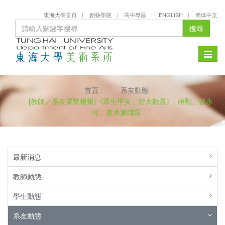
東海大學首頁
創藝學院
高中專區
ENGLISH
簡体中文
搜尋
Toggle
naviga
首頁
系友動態
[教師／系友展覽報報]《眾生平安，皆大歡喜》- 蔣勳、曾永
玲、董承濂聯展
最新消息
教師動態
學生動態
系友動態