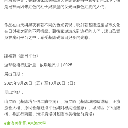
的漸層色光，是藝術家試著轉譯人在建築結構中感受到的環境，像
是廟裡面因朱紅色的柱子與牆壁的反光而臉色紅潤的人們。
⠀
作品在白天與黑夜有著不同的色光表現，映射著基隆這座城市文化
在日與夜之間的不同樣態。藝術家邀請來到這裡的人們，讓自己置
身在魔幻平台之中，感受基隆碼頭日與夜的光彩。
⠀⠀
謝榕蔚《懸日平台》
游擊藝術行動計畫 | 依場地尺寸 | 2025
展出日期：
2025年9月26日（五）至10月26日（日）
展出地點：
山展區（基隆塔至信二防空洞）、海展區（基隆城際轉運站、正濱
漁會大樓、原民會館觀海平台與阿根納造船廠）、城展區（中山陸
橋、委託行商圈、海洋廣場與基隆市美術館前廣場）
#東海美術系
#東海大學