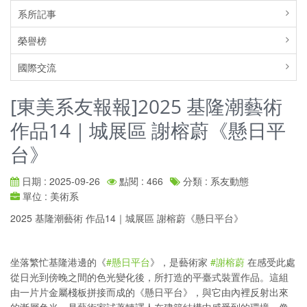
系所記事
榮譽榜
國際交流
[東美系友報報]2025 基隆潮藝術
作品14｜城展區 謝榕蔚《懸日平
台》
日期 : 2025-09-26
點閱 : 466
分類 : 系友動態
單位 : 美術系
2025 基隆潮藝術 作品14｜城展區 謝榕蔚《懸日平台》
⠀
坐落繁忙基隆港邊的《
#懸日平台
》，是藝術家
#謝榕蔚
在感受此處
從日光到傍晚之間的色光變化後，所打造的平臺式裝置作品。這組
由一片片金屬棧板拼接而成的《懸日平台》，與它由內裡反射出來