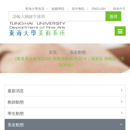
東海大學首頁
創藝學院
高中專區
ENGLISH
簡体中文
搜尋
Toggle
naviga
首頁
系友動態
[東美系友報報]2025 基隆潮藝術 作品14｜城展區 謝榕蔚《懸
日平台》
最新消息
教師動態
學生動態
系友動態