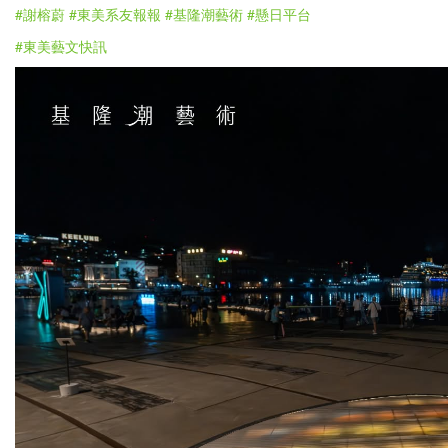
#謝榕蔚
#東美系友報報
#基隆潮藝術
#懸日平台
#東美藝文快訊