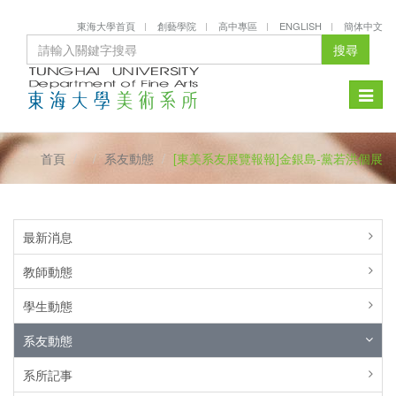
東海大學首頁
創藝學院
高中專區
ENGLISH
簡体中文
搜尋
Toggle
naviga
首頁
系友動態
[東美系友展覽報報]金銀島-黨若洪個展
最新消息
教師動態
學生動態
系友動態
系所記事