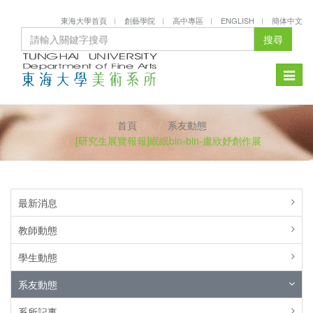
東海大學首頁
創藝學院
高中專區
ENGLISH
簡体中文
搜尋
Toggle
naviga
首頁
系友動態
[研究生展覽報報]眠眠bin-bin-盧欣妤創作展
最新消息
教師動態
學生動態
系友動態
系所記事