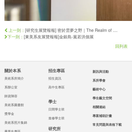
[研究生展覽報報] 密於雲夢之野｜The Realm of ....
上一則：
[東美系友展覽報報]金銀島-黨若洪個展
下一則：
回列表
關於本系
招生專區
新訊與活動
美術系所簡介
招生資訊
系所學會
系辦公室
高中生專區
藝術中心
師資陣容
學生藝文空間
學士
美術系圖書館
相關連結
日間學士班
獎學金
專案補助計畫
進修學士班
美術系照片集錦
常見問題與表格下載
研究所
畢業生專區