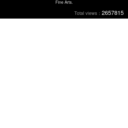
Fine Arts.
2657815
Total views：