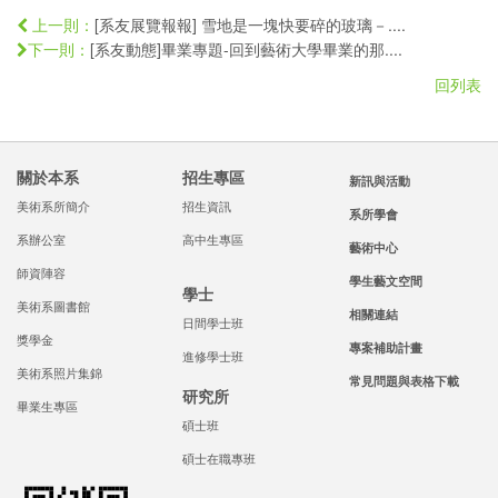
[系友展覽報報] 雪地是一塊快要碎的玻璃－....
上一則：
[系友動態]畢業專題-回到藝術大學畢業的那....
下一則：
回列表
關於本系
招生專區
新訊與活動
美術系所簡介
招生資訊
系所學會
系辦公室
高中生專區
藝術中心
師資陣容
學生藝文空間
學士
美術系圖書館
相關連結
日間學士班
獎學金
專案補助計畫
進修學士班
美術系照片集錦
常見問題與表格下載
研究所
畢業生專區
碩士班
碩士在職專班