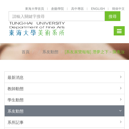
東海大學首頁
創藝學院
高中專區
ENGLISH
簡体中文
搜尋
Toggle
naviga
首頁
系友動態
[系友展覽報報] 潛夢之下－陳胤汝
最新消息
教師動態
學生動態
系友動態
系所記事