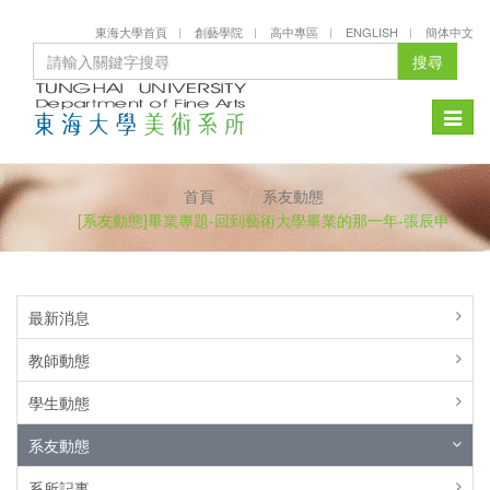
東海大學首頁
創藝學院
高中專區
ENGLISH
簡体中文
搜尋
Toggle
naviga
首頁
系友動態
[系友動態]畢業專題-回到藝術大學畢業的那一年-張辰申
最新消息
教師動態
學生動態
系友動態
系所記事