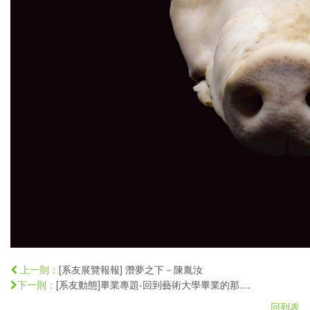
[系友展覽報報] 潛夢之下－陳胤汝
上一則：
[系友動態]畢業專題-回到藝術大學畢業的那....
下一則：
回列表