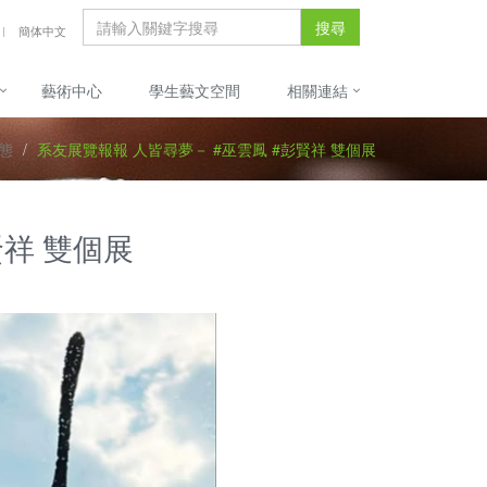
搜尋
簡体中文
藝術中心
學生藝文空間
相關連結
態
系友展覽報報 人皆尋夢－ #巫雲鳳 #彭賢祥 雙個展
賢祥 雙個展