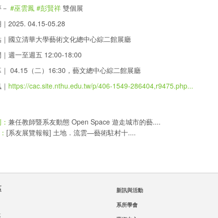
夢－
#巫雲鳳
#彭賢祥
雙個展
025. 04.15-05.28
點｜國立清華大學藝術文化總中心綜二館展廳
週一至週五 12:00-18:00
｜ 04.15（二）16:30，藝文總中心綜二館展廳
訊｜
https://cac.site.nthu.edu.tw/p/406-1549-286404,r9475.php...
兼任教師暨系友動態 Open Space 遊走城市的藝....
則：
[系友展覽報報] 土地．流雲—藝術駐村十....
：
區
新訊與活動
系所學會
區