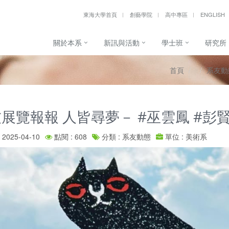
東海大學首頁
創藝學院
高中專區
ENGLISH
關於本系
新訊與活動
學士班
研究所
首頁
系友動
展覽報報 人皆尋夢－ #巫雲鳳 #彭
2025-04-10
點閱 : 608
分類 : 系友動態
單位 : 美術系