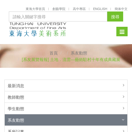
東海大學首頁
創藝學院
高中專區
ENGLISH
簡体中文
搜尋
Toggle
naviga
首頁
系友動態
[系友展覽報報] 土地．流雲—藝術駐村十年有成典藏展
最新消息
教師動態
學生動態
系友動態
系所記事