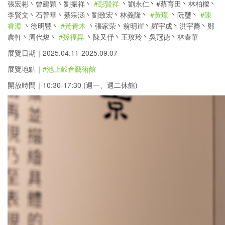
張宏彬丶曾建穎丶劉振祥丶
#彭賢祥
丶劉永仁丶#蔡育田丶林柏樑丶
李賢文丶石晉華丶綦宗涵丶劉致宏丶林義隆丶
#黃璟
丶阮璽丶
#陳
睿淵
丶徐明豐丶
#黃青木
丶張家荣丶翁明崖丶羅宇成丶洪宇蕎丶鄭
農軒丶周代焌丶
#孫福昇
丶陳又伃丶王玫玲丶吳冠德丶林秦華
展覽日期｜2025.04.11-2025.09.07
展覽地點｜
#池上穀倉藝術館
開放時間｜10:30-17:30 (週一、週二休館)