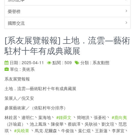
榮譽榜
國際交流
[系友展覽報報] 土地．流雲—藝術
駐村十年有成典藏展
日期 : 2025-04-11
點閱 : 509
分類 : 系友動態
單位 : 美術系
系友展覽報報
土地．流雲—藝術駐村十年有成典藏展
策展人／倪又安
參展藝術家／（依駐村年分排序）
林銓居丶連明仁丶葉海地丶
#鍾舜文
丶簡翊洪丶張蒼松丶
#鹿向夷
（許瑜庭）丶池上鳳珠丶陳俊華丶蔡鎮澤丶吳耿禎丶劉文瑄丶范思
琪丶
#吳曉菁
丶馬克·尼爾森丶牛俊強丶葉仁焜丶王新蓮丶李屏宜丶