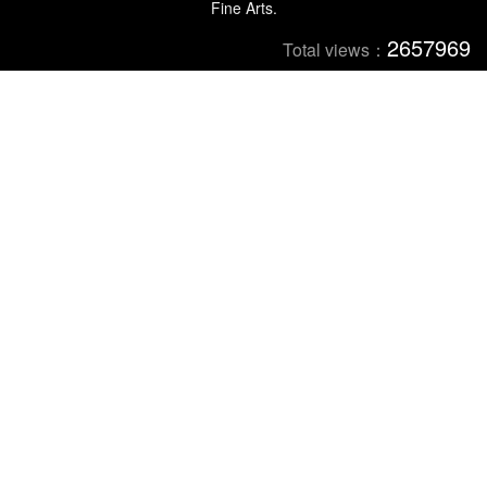
Fine Arts.
2657969
Total views：