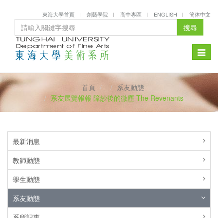
東海大學首頁
創藝學院
高中專區
ENGLISH
簡体中文
搜尋
Toggle
naviga
首頁
系友動態
系友展覽報報 障紗後的微塵 The Revenants
最新消息
教師動態
學生動態
系友動態
系所記事