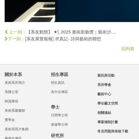
【系友動態】 ✷⎝ 2025 臺南新藝獎｜藝術沙....
上一則：
[系友展覽報報] 求真記- 詩與藝術的聯想
下一則：
回列表
關於本系
招生專區
新訊與活動
美術系所簡介
招生資訊
系所學會
系辦公室
高中生專區
藝術中心
師資陣容
學生藝文空間
學士
美術系圖書館
相關連結
日間學士班
獎學金
專案補助計畫
進修學士班
美術系照片集錦
常見問題與表格下載
研究所
畢業生專區