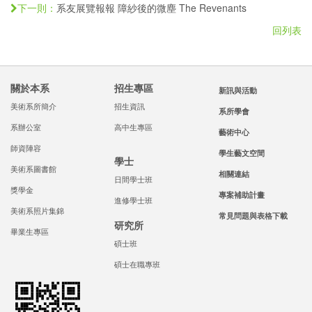
系友展覽報報 障紗後的微塵 The Revenants
下一則：
回列表
關於本系
招生專區
新訊與活動
美術系所簡介
招生資訊
系所學會
系辦公室
高中生專區
藝術中心
師資陣容
學生藝文空間
學士
美術系圖書館
相關連結
日間學士班
獎學金
專案補助計畫
進修學士班
美術系照片集錦
常見問題與表格下載
研究所
畢業生專區
碩士班
碩士在職專班