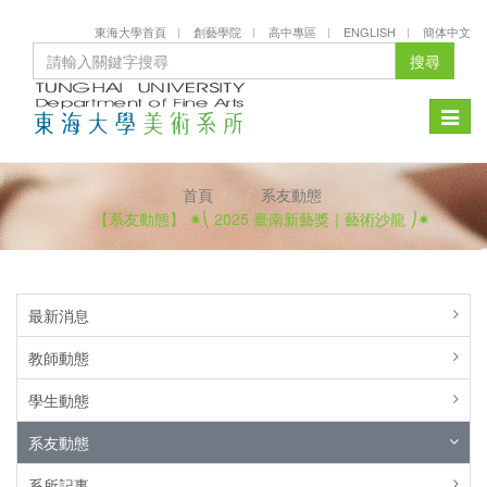
東海大學首頁
創藝學院
高中專區
ENGLISH
簡体中文
搜尋
Toggle
naviga
首頁
系友動態
【系友動態】 ✷⎝ 2025 臺南新藝獎｜藝術沙龍 ⎠✷
最新消息
教師動態
學生動態
系友動態
系所記事