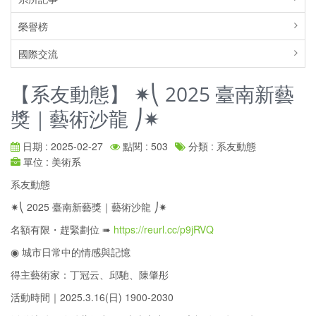
榮譽榜
國際交流
【系友動態】 ✷⎝ 2025 臺南新藝
獎｜藝術沙龍 ⎠✷
日期 : 2025-02-27
點閱 : 503
分類 : 系友動態
單位 : 美術系
系友動態
✷⎝ 2025 臺南新藝獎｜藝術沙龍 ⎠✷
​名額有限・趕緊劃位 ➠
https://reurl.cc/p9jRVQ
◉ 城市日常中的情感與記憶
得主藝術家：丁冠云、邱馳、陳肇彤
活動時間｜2025.3.16(日) 1900-2030