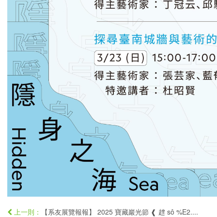
【系友展覽報報】 2025 寶藏巖光節 ❰ 趖 sô %E2....
上一則：