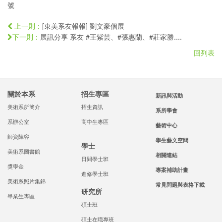
號
[東美系友報報] 劉文豪個展
上一則：
展訊分享 系友 #王紫芸、#張惠蘭、#莊家勝....
下一則：
回列表
關於本系
招生專區
新訊與活動
美術系所簡介
招生資訊
系所學會
系辦公室
高中生專區
藝術中心
師資陣容
學生藝文空間
學士
美術系圖書館
相關連結
日間學士班
獎學金
專案補助計畫
進修學士班
美術系照片集錦
常見問題與表格下載
研究所
畢業生專區
碩士班
碩士在職專班