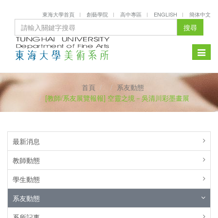
東海大學首頁
創藝學院
高中專區
ENGLISH
簡体中文
搜尋
Toggle
naviga
首頁
系友動態
[教師/系友展覽報報] 空靈之境－吳清川彩墨畫展
最新消息
教師動態
學生動態
系友動態
系所記事