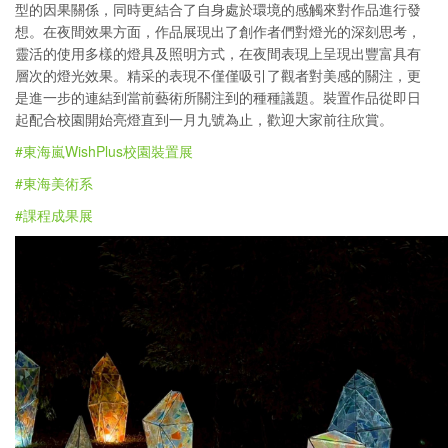
型的因果關係，同時更結合了自身處於環境的感觸來對作品進行發
想。在夜間效果方面，作品展現出了創作者們對燈光的深刻思考，
靈活的使用多樣的燈具及照明方式，在夜間表現上呈現出豐富具有
層次的燈光效果。精采的表現不僅僅吸引了觀者對美感的關注，更
是進一步的連結到當前藝術所關注到的種種議題。裝置作品從即日
起配合校園開始亮燈直到一月九號為止，歡迎大家前往欣賞。
#東海嵐WishPlus校園裝置展
#東海美術系
#課程成果展