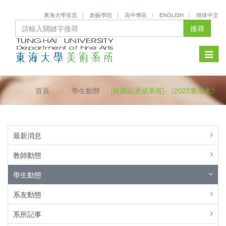
東海大學首頁
創藝學院
高中專區
ENGLISH
簡体中文
搜尋
Toggle
naviga
首頁
學生動態
[校園裝置成果展]-《2025東海嵐》
最新消息
教師動態
學生動態
系友動態
系所記事