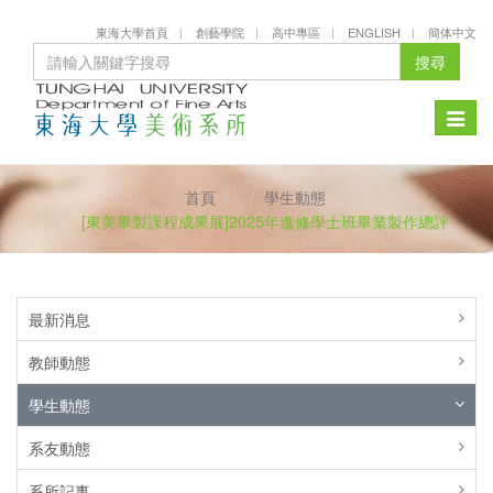
東海大學首頁
創藝學院
高中專區
ENGLISH
簡体中文
搜尋
Toggle
naviga
首頁
學生動態
[東美畢製課程成果展]2025年進修學士班畢業製作總評
最新消息
教師動態
學生動態
系友動態
系所記事