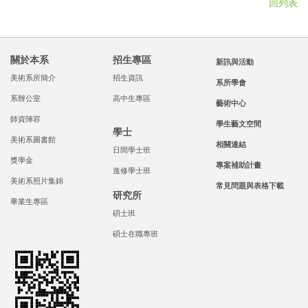
回列表
關於本系
招生專區
新訊與活動
美術系所簡介
招生資訊
系所學會
系辦公室
高中生專區
藝術中心
師資陣容
學生藝文空間
學士
美術系圖書館
相關連結
日間學士班
獎學金
專案補助計畫
進修學士班
美術系照片集錦
常見問題與表格下載
研究所
畢業生專區
碩士班
碩士在職專班