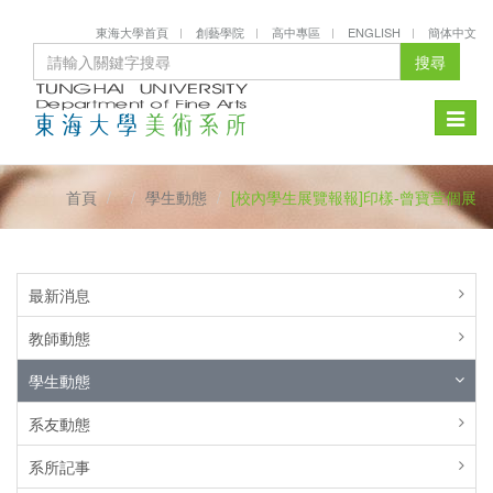
東海大學首頁
創藝學院
高中專區
ENGLISH
簡体中文
搜尋
Toggle
naviga
首頁
學生動態
[校內學生展覽報報]印樣-曾寶萱個展
最新消息
教師動態
學生動態
系友動態
系所記事