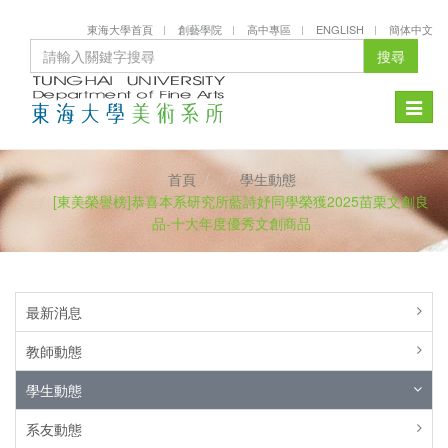
東海大學首頁
創藝學院
高中專區
ENGLISH
簡体中文
搜尋
Toggle
naviga
首頁
學生動態
[東美榮譽榜]恭喜本系研究所藍詩妤同學榮獲2025苗栗文創良
品-十大年度優秀文創商品
最新消息
教師動態
學生動態
系友動態