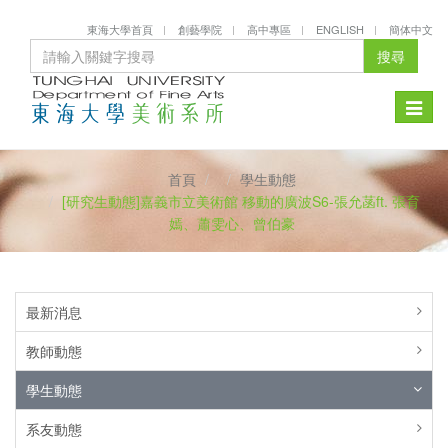
東海大學首頁
創藝學院
高中專區
ENGLISH
簡体中文
搜尋
Toggle
naviga
首頁
學生動態
[研究生動態]嘉義市立美術館 移動的廣波S6-張允菡ft. 張育
嫣、蕭雯心、曾伯豪
最新消息
教師動態
學生動態
系友動態