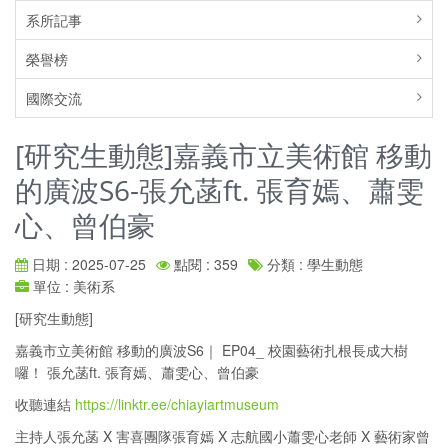
系所記事
榮譽榜
國際交流
[研究生動態]嘉義市立美術館 移動
的廣波S6-張允菡ft. 張育嫣、蕭雯
心、曾伯豪
日期 : 2025-07-25
點閱 : 359
分類 : 學生動態
單位 : 美術系
[研究生動態]
嘉義市立美術館 移動的廣波S6｜ EP04_ 校園藝術扎根長成大樹
囉！ 張允菡ft. 張育嫣、蕭雯心、曾伯豪
收聽連結
https://linktr.ee/chiayiartmuseum
主持人張允菡 X 害喜團隊張育嫣 X 志航國小蕭雯心老師 X 藝術家曾