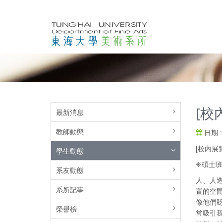
[校
最新消息
教師動態
日期 : 
[校內展
學生動態
❈碩士班
系友動態
人、人
系所記事
置的空
像他們
榮譽榜
常吸引