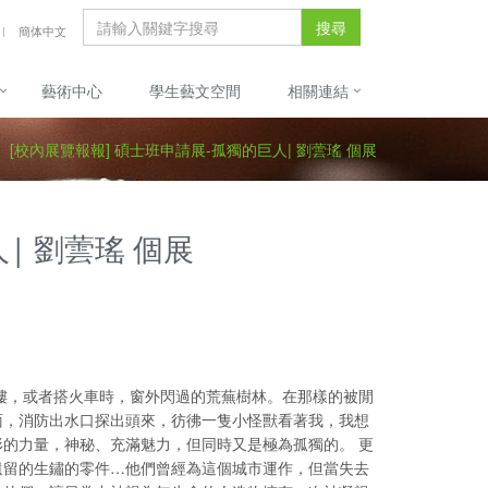
搜尋
簡体中文
藝術中心
學生藝文空間
相關連結
[校內展覽報報] 碩士班申請展-孤獨的巨人| 劉蕓瑤 個展
| 劉蕓瑤 個展
樓，或者搭火車時，窗外閃過的荒蕪樹林。在那樣的被閒
面，消防出水口探出頭來，彷彿一隻小怪獸看著我，我想
的力量，神秘、充滿魅力，但同時又是極為孤獨的。 更
遺留的生鏽的零件…他們曾經為這個城市運作，但當失去