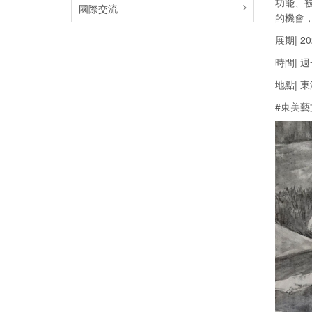
功能、
國際交流
的機會
展期| 202
時間| 週
地點| 
#東美藝