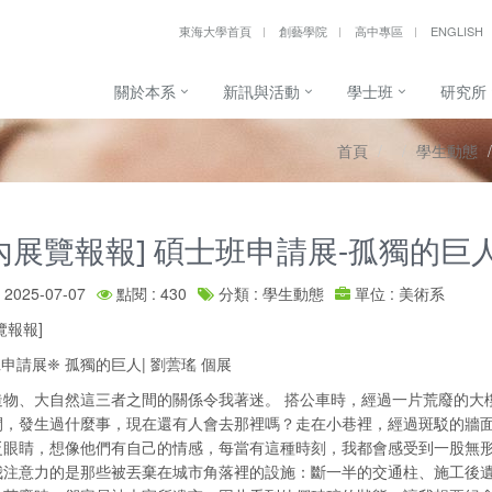
東海大學首頁
創藝學院
高中專區
ENGLISH
關於本系
新訊與活動
學士班
研究所
首頁
學生動態
內展覽報報] 碩士班申請展-孤獨的巨人
2025-07-07
點閱 : 430
分類 : 學生動態
單位 : 美術系
覽報報]
申請展❈ 孤獨的巨人| 劉蕓瑤 個展
造物、大自然這三者之間的關係令我著迷。 搭公車時，經過一片荒廢的大
間，發生過什麼事，現在還有人會去那裡嗎？走在小巷裡，經過斑駁的牆
眨眼睛，想像他們有自己的情感，每當有這種時刻，我都會感受到一股無形
我注意力的是那些被丟棄在城市角落裡的設施：斷一半的交通柱、施工後