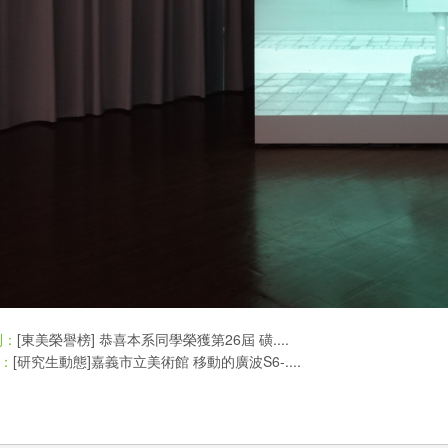
[東美榮譽榜] 恭喜本系同學榮獲第26屆 磺....
則：
[研究生動態]嘉義市立美術館 移動的廣波S6-....
：