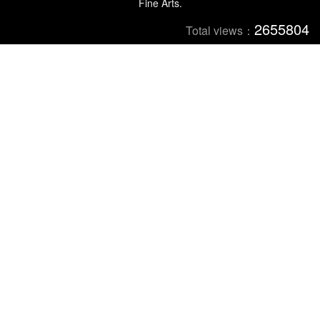
Fine Arts.
2655804
Total views：