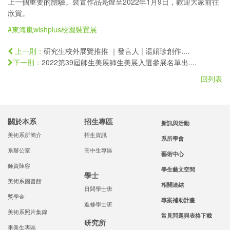
上一個重要的體驗。裝置作品亮燈至2022年1月9日，歡迎大家前往
欣賞。
#東海嵐wishplus校園裝置展
研究生校外展覽推推 ｜發言人 | 湯娟珍創作....
上一則：
2022第39屆師生美展師生美展入選參展名單出....
下一則：
回列表
關於本系
招生專區
新訊與活動
美術系所簡介
招生資訊
系所學會
系辦公室
高中生專區
藝術中心
師資陣容
學生藝文空間
學士
美術系圖書館
相關連結
日間學士班
獎學金
專案補助計畫
進修學士班
美術系照片集錦
常見問題與表格下載
研究所
畢業生專區