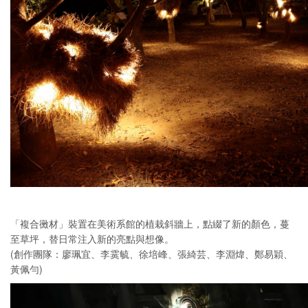
「複合黴材」裝置在美術系館的植栽斜牆上，點綴了新的顏色，蔓
至草坪，替日常注入新的亮點與想像。
(創作團隊：廖珮宜、李霙毓、徐培峰、張綺芸、李淵煒、鄭易穎、
黃佩勻)