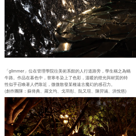
「glimmer」位在管理學院往美術系館的人行道路旁，學生稱之為蝸
牛路。作品在暮色中，替寒冬染上了色彩，溫暖的燈光與材質的特
性似乎召喚著人們靠近，微微散發某種遠古魔幻的感召力。
(創作團隊：蘇倚典、羅文均、戈羽彤、阮又瑄、陳羿涵、洪悅慈)