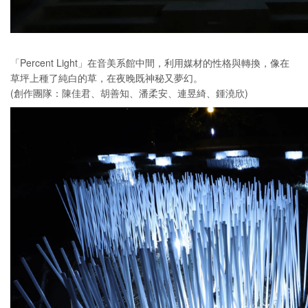
「Percent Light」在音美系館中間，利用媒材的性格與轉換，像在
草坪上種了純白的草，在夜晚既神秘又夢幻。
(創作團隊：陳佳君、胡善知、潘柔安、連昱綺、鍾澆欣)