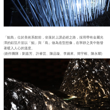
「鯤島」位於美術系館前，坐落於上課必經之路，採用帶有金屬光
澤的鋁箔片並以「鯤」與「島」做為造型想像，在寧靜之美中散發
著暖入人心的溫度。
(創作團隊：劉嘉芳、許睿芸、陳品璇、李嬌來、簡宇榕、陳永耀)