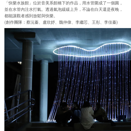
「快樂水族館」位於音美系館橋下的作品，用水管圍成了一個圓，
並在水管內注水打氣。透過氣泡緩緩上升，不論在白天還是夜晚，
都能讓觀者感到放鬆與快樂。
(創作團隊：蔡沅蓁、盧欣妤、魏仲偉、李繼芯、王彤、李佳蓁)