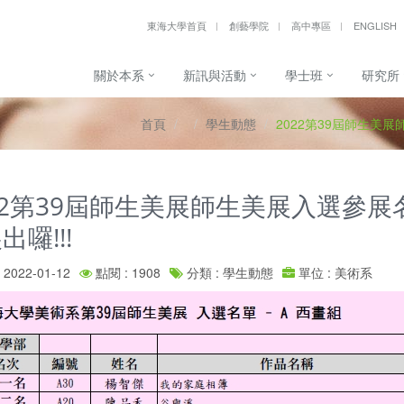
東海大學首頁
創藝學院
高中專區
ENGLISH
關於本系
新訊與活動
學士班
研究所
首頁
學生動態
2022第39屆師生美
22第39屆師生美展師生美展入選參展
出囉!!!
2022-01-12
點閱 : 1908
分類 : 學生動態
單位 : 美術系