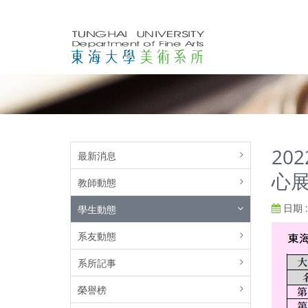
20
最新消息
心展
教師動態
日期 : 
學生動態
系友動態
系所記事
榮譽榜