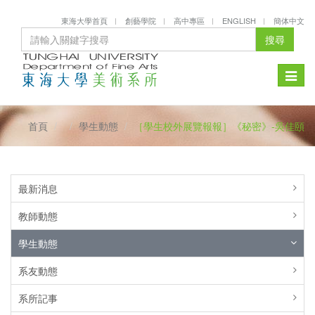
東海大學首頁
創藝學院
高中專區
ENGLISH
簡体中文
搜尋
Toggle
naviga
首頁
學生動態
［學生校外展覽報報］《秘密》-吳佳頤
最新消息
教師動態
學生動態
系友動態
系所記事