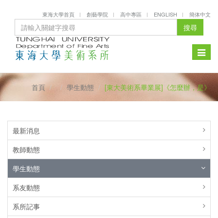
東海大學首頁
創藝學院
高中專區
ENGLISH
簡体中文
搜尋
Toggle
naviga
首頁
學生動態
[東大美術系畢業展]《怎麼辦，是》
最新消息
教師動態
學生動態
系友動態
系所記事