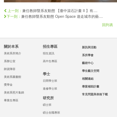
兼任教師暨系友動態 【臺中滾石計畫 II 】有....
上一則：
兼任教師暨系友動態 Open Space 遊走城市的藝....
下一則：
回列表
關於本系
招生專區
新訊與活動
美術系所簡介
招生資訊
系所學會
系辦公室
高中生專區
藝術中心
師資陣容
學生藝文空間
學士
美術系圖書館
相關連結
日間學士班
獎學金
專案補助計畫
進修學士班
美術系照片集錦
常見問題與表格下載
研究所
畢業生專區
碩士班
碩士在職專班