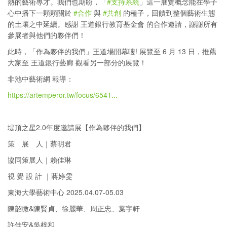
熱的藝術專才。我們也期盼，「
#支持系統
」這一展覽概念能在學子
心中播下一顆顆關於
#合作
與
#共創
的種子，回饋到整個藝術生態
的土壤之中延續。感謝 王道銀行教育基金會 的合作邀請，謝謝所有
參展者與他們的夥伴們！
此時，「作為夥伴的我們」王道場開幕嘍! 展覽至 6 月 13 日，推薦
大家至 王道銀行藝廊 觀看另一部分的展覽！
非池中藝術網 報導：
https://artemperor.tw/focus/6541...
堤頂之星2.0年度邀請展【作為夥伴的我們】
策 展 人｜蔡明君
協同策展人｜賴佳琳
視 覺 設 計 ｜蔣婷雯
東海大學藝術中心 2025.04.07-05.03
陳韶微&陳賢貞、徐麗華、周正忠、葉宇軒
許佳安&吳梓和