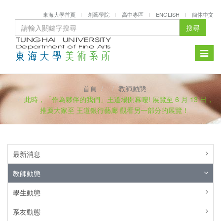
東海大學首頁
創藝學院
高中專區
ENGLISH
簡体中文
搜尋
Toggle
naviga
首頁
教師動態
此時，「作為夥伴的我們」王道場開幕嘍! 展覽至 6 月 13 日，
推薦大家至 王道銀行藝廊 觀看另一部分的展覽！
最新消息
教師動態
學生動態
系友動態