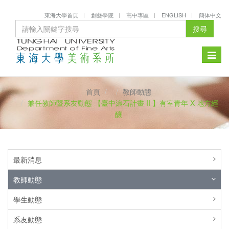
東海大學首頁
創藝學院
高中專區
ENGLISH
簡体中文
搜尋
Toggle
naviga
首頁
教師動態
兼任教師暨系友動態 【臺中滾石計畫 II 】有室青年 X 地方經
釀
最新消息
教師動態
學生動態
系友動態