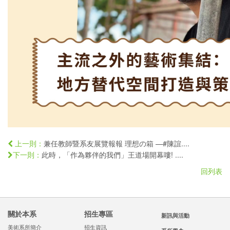
兼任教師暨系友展覽報報 理想の箱 —#陳誼....
上一則：
此時，「作為夥伴的我們」王道場開幕嘍! ....
下一則：
回列表
關於本系
招生專區
新訊與活動
美術系所簡介
招生資訊