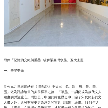
附件「記憶的交織與重疊─後解嚴臺灣水墨」五大主題
一、筆墨美學
從公元九世紀荊皓在《 筆法記》中提出「氣、韻、思、景、筆、
墨」做為評論繪畫的美學標準之後，「筆墨」一詞便成為後代文人
繪畫的討論重心。問題是，中國的繪畫歷史中，除了宋代興起的文
人畫之外，還另有歷史更為悠久的宮廷（職業）繪畫。1949年之
後，「國畫」在臺灣的美術教育，被賦予一種文化正統的地位。此