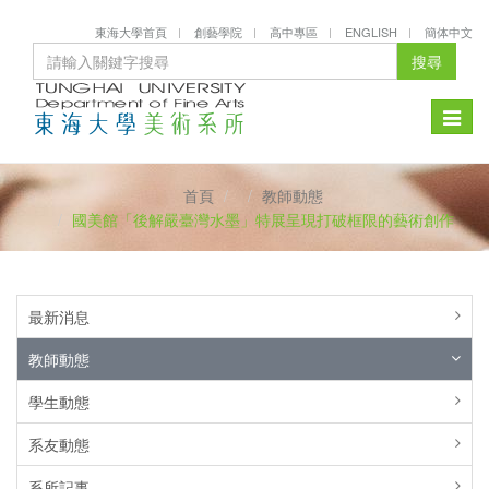
東海大學首頁
創藝學院
高中專區
ENGLISH
簡体中文
搜尋
Toggle
naviga
首頁
教師動態
國美館「後解嚴臺灣水墨」特展呈現打破框限的藝術創作
最新消息
教師動態
學生動態
系友動態
系所記事