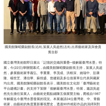
國美館陳昭榮副館長(右8),策展人吳超然(左8),出席藝術家及與會貴
賓合影
國立臺灣美術館即日展出「記憶的交織與重疊─後解嚴臺灣水墨」特
展，今(22日)舉辦開幕式，由國美館陳昭榮副館長主持，策展人吳超
然，參展藝術家李義弘、李重重、李茂成、洪根深、姚瑞中、彭康
隆、楊世芝、潘信華、蘇煌盛、曾建穎及多位借展單位代表與藏家
均出席。國美館陳昭榮副館長表示，國美館在文化部「臺灣藝術史
平台建構計畫」的支持下策辦「後解嚴臺灣水墨」特展，邀請吳超
然先生擔任策展人，由藝術史觀點鋪陳五個展覽主軸，爬梳自1987
年解嚴迄今臺灣水墨發展的現況。本展邀請24位臺灣老、中、青藝
術家，由藝術的角度重新審視歷史，透過90件精彩作品的演繹與對