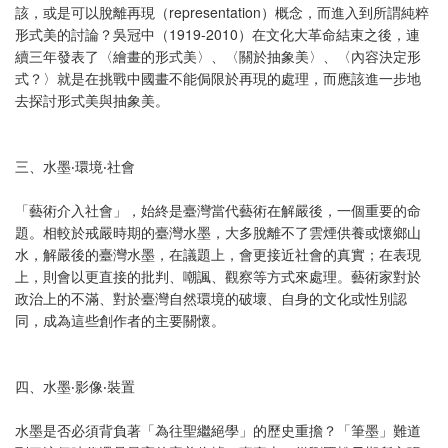
該，或是可以脫離再現（representation）概念，而進入到所謂純粹
形式美的討論？吳冠中（1919-2010）在文化大革命結束之後，連
續三年發表了〈繪畫的形式美〉、〈關於抽象美〉、〈內容決定形
式？〉就是在挑戰中國畫不能侷限於再現的處理，而應該進一步地
去探討形式美與抽象美。
三、水墨‧環境‧社會
「藝術介入社會」，始終是臺灣當代藝術在解嚴後，一個重要的命
題。相較於戒嚴時期的臺灣水墨，大多脫離不了雲煙供養或懷鄉山
水，解嚴後的臺灣水墨，在議題上，會更接近社會的真實；在表現
上，則會以更直接的批判、嘲諷、觀察等方式來處理。藝術家對於
政治上的不滿、對於臺灣自然環境的破壞、自身的文化或性別認
同，成為這些創作者的主要關懷。
四、水墨‧影像‧裝置
水墨是否必須背負著「為往聖繼絕學」的歷史重擔？「筆墨」難道