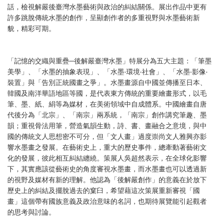
話，檢視解嚴後臺灣水墨藝術與政治的糾結關係。展出作品中更有
許多跳脫傳統水墨的創作，呈顯創作者的多重視野與水墨藝術新
貌，精彩可期。
「記憶的交織與重疊─後解嚴臺灣水墨」特展分為五大主題：「筆墨
美學」、「水墨的抽象表現」、「水墨‧環境‧社會」、「水墨‧影像‧
裝置」與「告別正統國畫之爭」。水墨畫源自中國並傳播至日本、
韓國及南洋華語地區等國，是代表東方傳統的重要繪畫形式，以毛
筆、墨、紙、絹等為媒材，在美術領域中自成體系。中國繪畫自唐
代後分為「北宗」、「南宗」兩系統，「南宗」創作講究筆趣、墨
韻；重視骨法用筆，營造氣韻生動，詩、書、畫融合之意境，與中
國的傳統文人思想密不可分，但「文人畫」過度崇尚文人雅興亦影
響水墨畫之發展。在藝術史上，重大的歷史事件，總牽動著藝術文
化的發展，彼此相互糾結纏繞。策展人吳超然表示，在全球化影響
下，其實應該從藝術史的角度審視水墨畫，而水墨畫也可以透過新
的視野及媒材有新的理解。他認為「後解嚴創作」的意義在於放下
歷史上的糾結及擺脫過去的窠臼，希望藉這次策展重新審視「國
畫」這個帶有國族意義及政治意味的名詞，也期待展覽能引起觀者
的思考與討論。