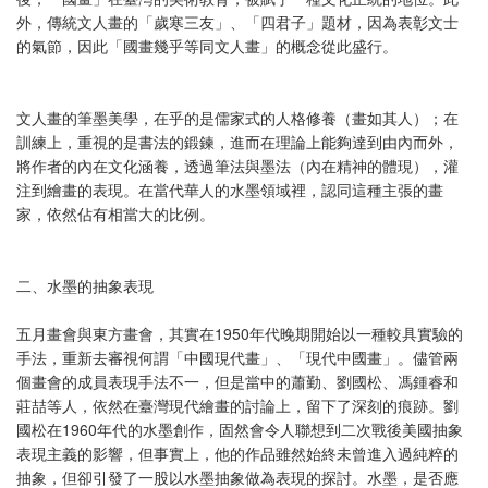
外，傳統文人畫的「歲寒三友」、「四君子」題材，因為表彰文士
的氣節，因此「國畫幾乎等同文人畫」的概念從此盛行。
文人畫的筆墨美學，在乎的是儒家式的人格修養（畫如其人）；在
訓練上，重視的是書法的鍛鍊，進而在理論上能夠達到由內而外，
將作者的內在文化涵養，透過筆法與墨法（內在精神的體現），灌
注到繪畫的表現。在當代華人的水墨領域裡，認同這種主張的畫
家，依然佔有相當大的比例。
二、水墨的抽象表現
五月畫會與東方畫會，其實在1950年代晚期開始以一種較具實驗的
手法，重新去審視何謂「中國現代畫」、「現代中國畫」。儘管兩
個畫會的成員表現手法不一，但是當中的蕭勤、劉國松、馮鍾睿和
莊喆等人，依然在臺灣現代繪畫的討論上，留下了深刻的痕跡。劉
國松在1960年代的水墨創作，固然會令人聯想到二次戰後美國抽象
表現主義的影響，但事實上，他的作品雖然始終未曾進入過純粹的
抽象，但卻引發了一股以水墨抽象做為表現的探討。水墨，是否應