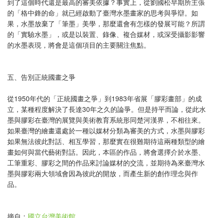
到了這個時代還是最高的審美依據？事實上，從劉國松早期所主張
的「格中鋒的命」就已經啟動了臺灣水墨畫家的思考與爭辯。如
果，水墨放棄了「筆墨」美學，那麼還會有怎樣的發展可能？所謂
的「實驗水墨」，或是以裝置、錄像、複合媒材，或深受攝影影響
的水墨表現，將會是這個項目的主要關注焦點。
五、告別正統國畫之爭
從1950年代的「正統國畫之爭」到1983年省展「膠彩畫部」的成
立，某種程度解決了長達30年之久的論爭。但是持平而論，從此水
墨與膠彩在臺灣的展覽與美術教育系統形同楚河漢界，不相往來。
如果臺灣的繪畫還處於一種以媒材分類為審美的方式，水墨與膠彩
如果無法彼此對話、相互學習，那麼實在很難期待這兩種類型的繪
畫如何與當代藝術對話。因此，本區的作品，將會選擇介於水墨、
工筆重彩、膠彩之間的作品來討論媒材的交流，並期待為來臺灣水
墨與膠彩兩大領域會因為彼此的開放，而產生新的創作理念與作
品。
摘自：
國立台灣美術館