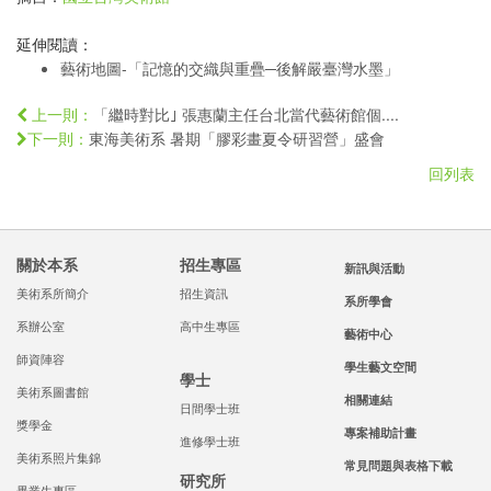
延伸閱讀：
藝術地圖-「記憶的交織與重疊─後解嚴臺灣水墨」
「繼時對比｣ 張惠蘭主任台北當代藝術館個....
上一則：
東海美術系 暑期「膠彩畫夏令研習營」盛會
下一則：
回列表
關於本系
招生專區
新訊與活動
美術系所簡介
招生資訊
系所學會
系辦公室
高中生專區
藝術中心
師資陣容
學生藝文空間
學士
美術系圖書館
相關連結
日間學士班
獎學金
專案補助計畫
進修學士班
美術系照片集錦
常見問題與表格下載
研究所
畢業生專區