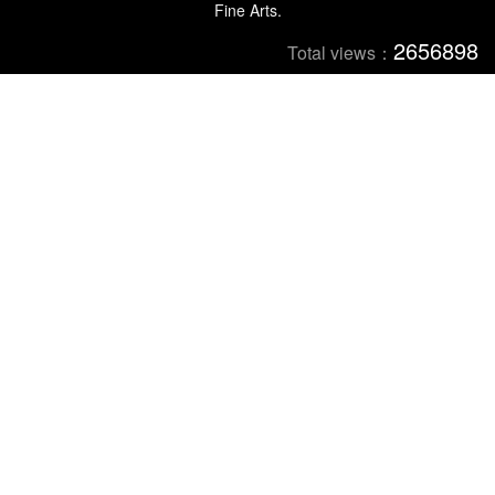
Fine Arts.
2656898
Total views：