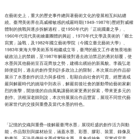
在藝術史上，重大的歷史事件總與著藝術文化的發展相互糾結纏
繞。臺灣美術界在高威權敏感的戒嚴時期(1949-1987年)歷經對威權
體制的挑戰與逐步拆解過程，從1950年代的「正統國畫之爭」、
1960年代現代美術繪畫團體的興起，1970年代文學及美術的「鄉土
寫實」論戰，及1982年國立藝術學院（今國立臺北藝術大學）、
1983年東海大學美術系等相繼成立等，臺灣的藝文工作者無畏地衝
破政治上的禁錮，至1987年解嚴後對過去政治禁忌的勇於顛覆，使
水墨與其他藝術呈百花齊放之勢，建構出繽紛的新風貌。李義弘老
師便提到，過去的創作受到許多政治上的限制，本次展出的作品卻
展示了水墨創作的活力與多樣性，彰顯自由社會的可貴。經歷過戒
嚴與解嚴時代的姚瑞中則表示，解嚴前後社會的脈動帶給藝術家劇
烈的衝擊，開放後的自由風氣讓藝術家更勇於探索，帶來更多元的
創作。洪根深老師則說，本次特展展出作品豐富，展現不同世代藝
術家世代的交接與重疊及當代水墨的特色。
「記憶的交織與重疊─後解嚴臺灣水墨」展現旺盛的創作活力與動
能，作品類別與媒材紛呈，涵蓋水墨、彩墨、膠彩、裝置、錄像及
動畫等，不論是傳統水墨或實驗水墨、具象或抽象、寫實或寫意、