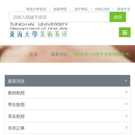
東海大學首頁
創藝學院
高中專區
ENGLISH
簡体中文
搜尋
Toggle
naviga
首頁
最新消息
[美術系114學年度寒假轉學考]
最新消息
教師動態
學生動態
系友動態
系所記事