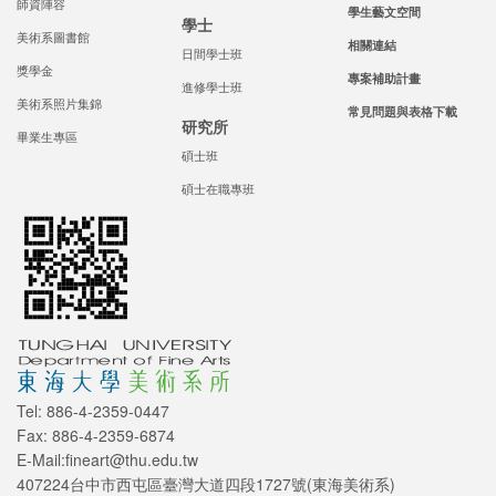
師資陣容
學生藝文空間
學士
美術系圖書館
相關連結
日間學士班
獎學金
專案補助計畫
進修學士班
美術系照片集錦
常見問題與表格下載
研究所
畢業生專區
碩士班
碩士在職專班
Tel: 886-4-2359-0447
Fax: 886-4-2359-6874
E-Mail:fineart@thu.edu.tw
407224台中市西屯區臺灣大道四段1727號(東海美術系)