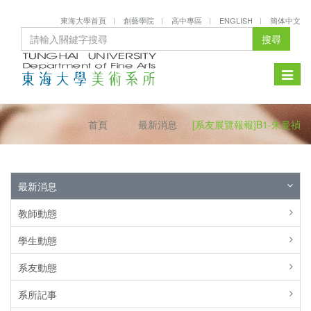
東海大學首頁
創藝學院
高中專區
ENGLISH
簡体中文
搜尋
Toggle
naviga
首頁
最新消息
[系友展覽報報]B1-朱曼禎
最新消息
教師動態
學生動態
系友動態
系所記事