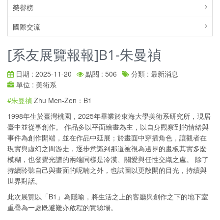
榮譽榜
國際交流
[系友展覽報報]B1-朱曼禎
日期 : 2025-11-20
點閱 : 506
分類 : 最新消息
單位 : 美術系
#朱曼禎
Zhu Men-Zen：B1
1998年生於臺灣桃園，2025年畢業於東海大學美術系研究所，現居
臺中並從事創作。 作品多以平面繪畫為主，以自身觀察到的情緒與
事件為創作開端，並在作品中延展；於畫面中穿插角色，讓觀者在
現實與虛幻之間游走，逐步意識到那道被視為邊界的畫板其實多麼
模糊，也發覺光譜的兩端同樣是冷漠、關愛與任性交織之處。 除了
持續聆聽自己與畫面的呢喃之外，也試圖以更敞開的目光，持續與
世界對話。
此次展覽以「B1」為隱喻，將生活之上的客廳與創作之下的地下室
重疊為一處既避難亦啟程的實驗場。