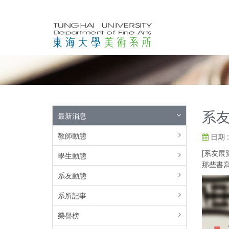
系友
最新消息
教師動態
日期 : 
[系友展
學生動態
那些書
系友動態
系所記事
榮譽榜