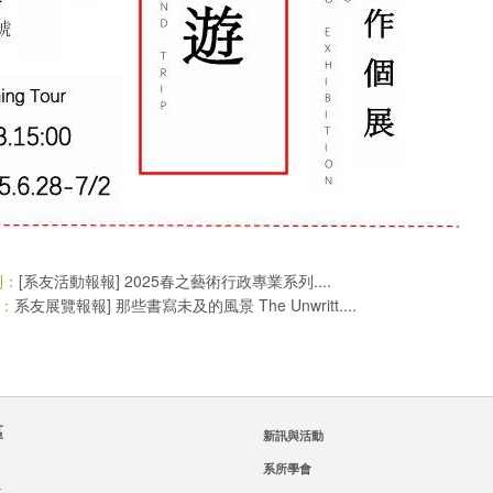
[系友活動報報] 2025春之藝術行政專業系列....
則：
系友展覽報報] 那些書寫未及的風景 The Unwritt....
：
區
新訊與活動
系所學會