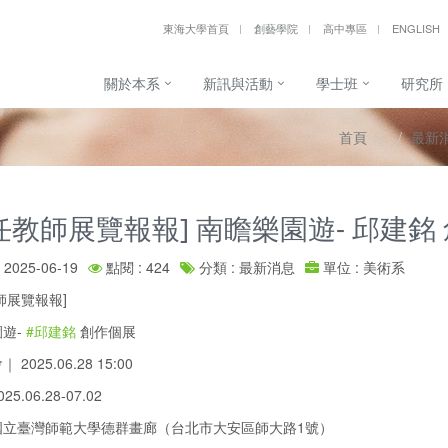
東海大學首頁
創藝學院
高中專區
ENGLISH
關於本系
新訊與活動
學士班
研究所
首頁
最新
任教師展覽報報] 南瞻樂園遊- 邱建銘
2025-06-19
點閱 : 424
分類 : 最新消息
單位 : 美術系
師展覽報報]
遊-
#邱建銘
創作個展
2025.06.28 15:00
5.06.28-07.02
國立臺灣師範大學德群畫廊（台北市大安區師大路1號）