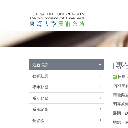
[專
最新消息
教師動態
日期 : 
[專任教
學生動態
南瞻樂園
系友動態
開幕茶會｜ 
系所記事
展期｜202
榮譽榜
地點｜