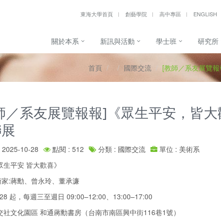
東海大學首頁
創藝學院
高中專區
ENGLISH
關於本系
新訊與活動
學士班
研究所
首頁
國際交流
[教師／系友展覽報
師／系友展覽報報]《眾生平安，皆大
聯展
2025-10-28
點閱 : 512
分類 : 國際交流
單位 : 美術系
眾生平安 皆大歡喜》
家:蔣勳、曾永玲、董承濂
28 起，每週三至週日 09:00–12:00、13:00–17:00
交社文化園區 和通蔣勳書房（台南市南區興中街116巷1號）