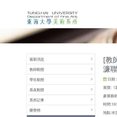
[教
最新消息
濂
教師動態
日期 : 
學生動態
展覽:《
系友動態
參展藝術
系所記事
時間:10/
榮譽榜
地點:水