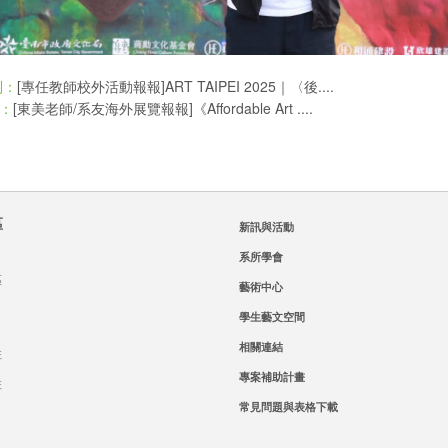
[專任教師校外活動報報]ART TAIPEI 2025｜〈後....
則：
[東美老師/系友海外展覽報報]《Affordable Art ....
：
區
新訊與活動
系所學會
區
藝術中心
學生藝文空間
相關連結
班
專案補助計畫
班
常見問題與表格下載