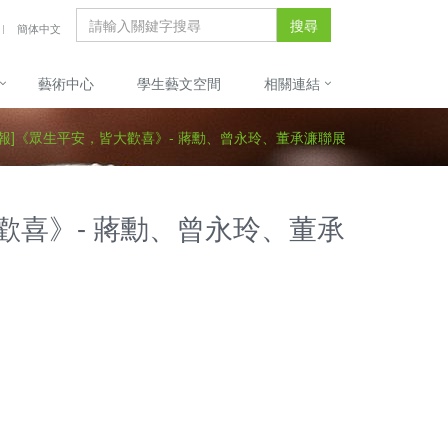
搜尋
簡体中文
藝術中心
學生藝文空間
相關連結
報]《眾生平安，皆大歡喜》- 蔣勳、曾永玲、董承濂聯展
歡喜》- 蔣勳、曾永玲、董承