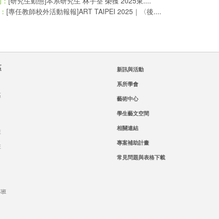
[研究生動態]本系研究生 林宇荃 榮獲 2025東....
則：
[專任教師校外活動報報]ART TAIPEI 2025｜〈後....
：
區
新訊與活動
系所學會
區
藝術中心
學生藝文空間
相關連結
班
專案補助計畫
班
常見問題與表格下載
專班