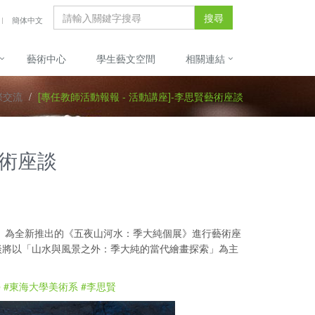
搜尋
簡体中文
藝術中心
學生藝文空間
相關連結
際交流
[專任教師活動報報 - 活動講座]-李思賢藝術座談
藝術座談
品畫廊」為全新推出的《五夜山河水：季大純個展》進行藝術座
談將以「山水與風景之外：季大純的當代繪畫探索」為主
學
#東海大學美術系
#李思賢