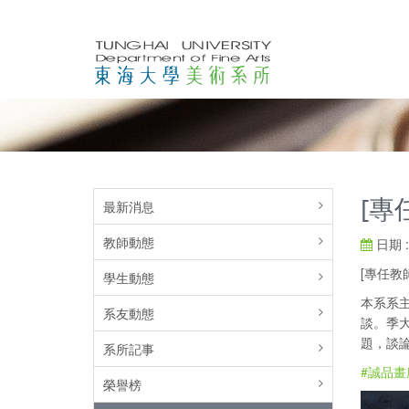
[專
最新消息
教師動態
日期 : 
[專任教
學生動態
本系系主
系友動態
談。季
題，談論
系所記事
#誠品畫
榮譽榜