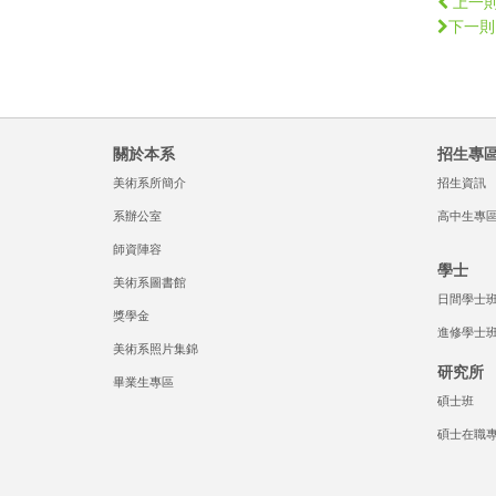
上一
下一則
關於本系
招生專
美術系所簡介
招生資訊
系辦公室
高中生專
師資陣容
學士
美術系圖書館
日間學士
獎學金
進修學士
美術系照片集錦
研究所
畢業生專區
碩士班
碩士在職