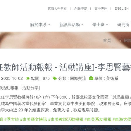
東海大學首頁
創藝學院
高中專區
ENGLISH
關於本系
新訊與活動
學士班
研究所
首頁
國
任教師活動報報 - 活動講座]-李思賢
2025-10-02
點閱 : 675
分類 : 國際交流
單位 : 美術系
師活動報報 - 活動分享]
任李思賢教授將於10/4 (六) 下午3:00，於臺北松菸文化園區「誠
大純為中國著名當代藝術家，畢業於北京中央美術學院，現旅居德國。座
季大純近 20 年的繪畫探索，免費入場，歡迎現場聆聽。
廊
#季大純
#東美藝文快訊
#東美教師活動報報
#東美系友報報
#東海大