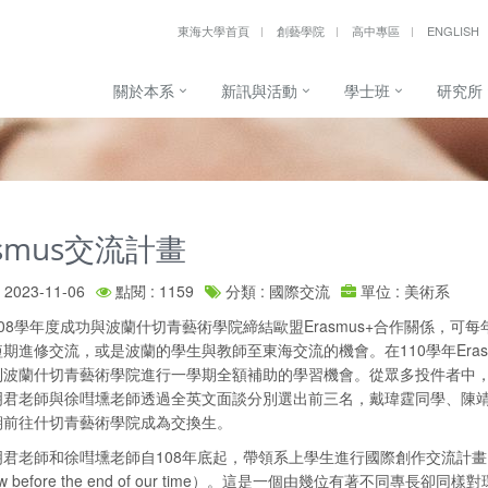
東海大學首頁
創藝學院
高中專區
ENGLISH
關於本系
新訊與活動
學士班
研究所
asmus交流計畫
2023-11-06
點閱 : 1159
分類 : 國際交流
單位 : 美術系
08學年度成功與波蘭什切青藝術學院締結歐盟Erasmus+合作關係，
期進修交流，或是波蘭的學生與教師至東海交流的機會。在110學年Era
波蘭什切青藝術學院進行一學期全額補助的學習機會。從眾多投件者中，由波蘭什
明君老師與徐嘒壎老師透過全英文面談分別選出前三名，戴瑋霆同學、陳靖
期前往什切青藝術學院成為交換生。
君老師和徐嘒壎老師自108年底起，帶領系上學生進行國際創作交流計畫「在
row before the end of our time）。這是一個由幾位有著