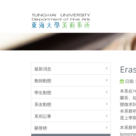
Er
最新消息
教師動態
日期 : 
本系在1
學生動態
蘭長、短
系友動態
開徵求到
本系蔡
系所記事
度上學
本系蔡明
榮譽榜
tomor