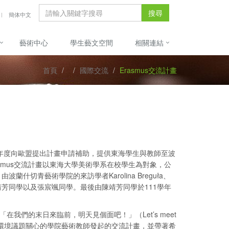
搜尋
簡体中文
藝術中心
學生藝文空間
相關連結
首頁
國際交流
Erasmus交流計畫
可每年度向歐盟提出計畫申請補助，提供東海學生與教師至波
smus交流計畫以東海大學美術學系在校學生為對象，公
切青藝術學院的來訪學者Karolina Breguła、
芳同學以及張宸颯同學。最後由陳靖芳同學於111學年
我們的末日來臨前，明天見個面吧！」（Let’s meet
不同專長卻同樣對環境議題關心的學院藝術教師發起的交流計畫，並帶著希