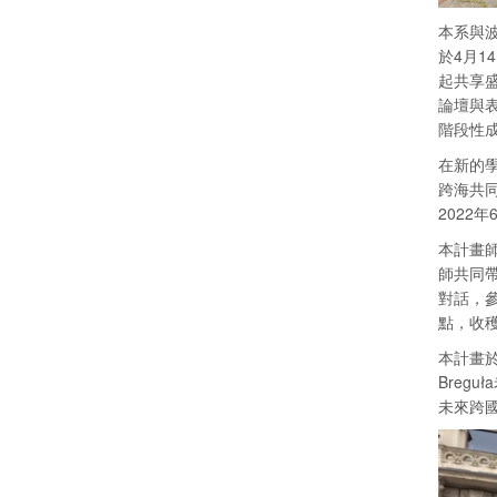
本系與波
於4月
起共享
論壇與
階段性成果
在新的
跨海共同
2022
本計畫
師共同
對話，
點，收
本計畫於
Bregu
未來跨