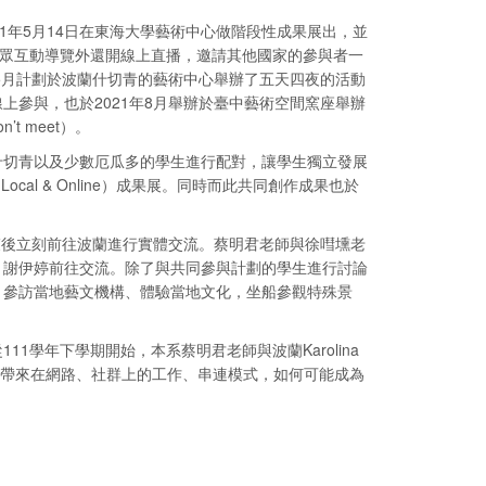
1年5月14日在東海大學藝術中心做階段性成果展出，並
觀眾互動導覽外還開線上直播，邀請其他國家的參與者一
5月計劃於波蘭什切青的藝術中心舉辦了五天四夜的活動
參與，也於2021年8月舉辦於臺中藝術空間窯座舉辦
t meet）。
什切青以及少數厄瓜多的學生進行配對，讓學生獨立發展
al & Online）成果展。同時而此共同創作成果也於
束後立刻前往波蘭進行實體交流。蔡明君老師與徐嘒壎老
、謝伊婷前往交流。除了與共同參與計劃的學生進行討論
、參訪當地藝文機構、體驗當地文化，坐船參觀特殊景
學年下學期開始，本系蔡明君老師與波蘭Karolina
r」為題，探討疫情帶來在網路、社群上的工作、串連模式，如何可能成為