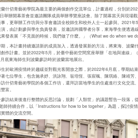
蘭什切青藝術學院為最主要的兩個創作交流單位，計畫過程，分別於202
14日舉辦開幕茶會並邀請團隊成員舉辦導覽座談會。除了開幕當天與現場
盛事，更舉辦工作坊與分享會邀請全校師生和校外人士一起參與。2021年
表演，由計劃參與學生負責發表，並邀請跨國學者分享，東海學生便透過線上
發表展「不見面的時候，我們做了什麼。」（What we do when we don’
學期，本計畫持續邀請新的成員加入，透過發展新的方法，將東海、波蘭
創作計畫。並於2022年5月，於臺中藝術空間窯座舉辦「在地與連線」（Loc
年6月底東海師生到波蘭參訪時於波蘭當地展出。
師生於歐洲疫情終於趨緩並對觀光客開放之際，於2022年6月底，學期結
帶著七位學生，包含施承妤、洪詠翔、翁培恆、張宸颯、陳琪絡、陳靖芳
參訪什切青藝術學院的各個工作坊，還拜訪當地學生的住處進行文化交流
穫豐富。
參訪結束後進行整體的反思討論，規劃「人類世」的議題暫告一段落，從111
ła老師持續合作，以「Instructions for how to be togehe
國實體的交流空間。