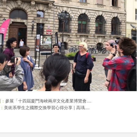
參展「十四屆廈門海峽兩岸文化產業博覽會....
則：
美術系學生之國際交換學習心得分享 | 高瑀....
：