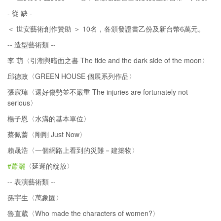
- 從 缺 -
＜ 世安藝術創作贊助 ＞ 10名，各頒發證書乙份及新台幣6萬元。
-- 造型藝術類 --
李 萌〈引潮與暗面之書 The tide and the dark side of the moon〉
邱德政〈GREEN HOUSE 個展系列作品〉
張宸瑋〈還好傷勢並不嚴重 The injuries are fortunately not
serious〉
楊子恩〈水溝的基本單位〉
蔡佩蓁〈剛剛 Just Now〉
賴晟浩〈一個網路上看到的災難－建築物〉
#蕭灑
〈延遲的綻放〉
-- 表演藝術類 --
孫宇生〈萬象園〉
魯直葳〈Who made the characters of women?〉