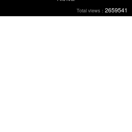
2659541
Total views：