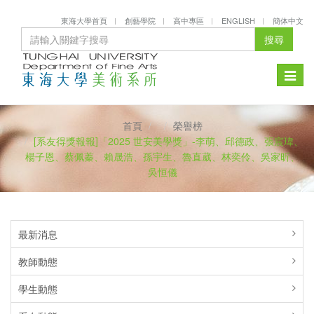
東海大學首頁
創藝學院
高中專區
ENGLISH
簡体中文
搜尋
Toggle
naviga
首頁
榮譽榜
[系友得獎報報]「2025 世安美學獎」-李萌、邱德政、張宸瑋、
楊子恩、蔡佩蓁、賴晟浩、孫宇生、魯直葳、林奕伶、吳家昕、
吳恒儀
最新消息
教師動態
學生動態