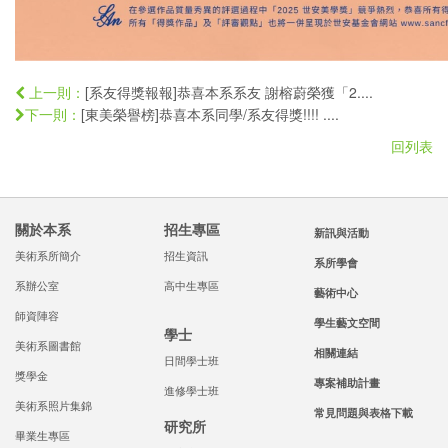
[系友得獎報報]恭喜本系系友 謝榕蔚榮獲「2....
上一則：
[東美榮譽榜]恭喜本系同學/系友得獎!!!! ....
下一則：
回列表
關於本系
招生專區
新訊與活動
美術系所簡介
招生資訊
系所學會
系辦公室
高中生專區
藝術中心
師資陣容
學生藝文空間
學士
美術系圖書館
相關連結
日間學士班
獎學金
專案補助計畫
進修學士班
美術系照片集錦
常見問題與表格下載
研究所
畢業生專區