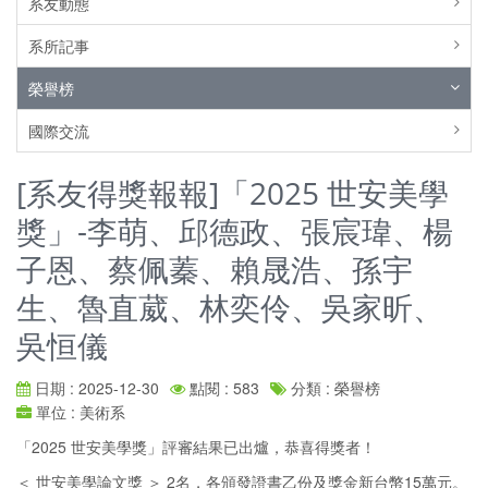
系友動態
系所記事
榮譽榜
國際交流
[系友得獎報報]「2025 世安美學
獎」-李萌、邱德政、張宸瑋、楊
子恩、蔡佩蓁、賴晟浩、孫宇
生、魯直葳、林奕伶、吳家昕、
吳恒儀
日期 : 2025-12-30
點閱 : 583
分類 : 榮譽榜
單位 : 美術系
「2025 世安美學獎」評審結果已出爐，恭喜得獎者！
＜ 世安美學論文獎 ＞ 2名，各頒發證書乙份及獎金新台幣15萬元。