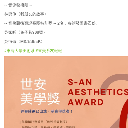
-- 音像藝術類 --
林奕伶〈我朋友的故事〉
-- 音像藝術類評審團特別獎 -- 2名，各頒發證書乙份。
吳家昕〈兔子巷968號〉
吳恒儀〈MICESEEK〉
#東海大學美術系
#東美系友報報