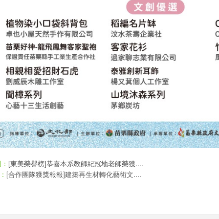
[東美榮譽榜]恭喜本系教師紀冠地老師榮獲....
則：
[合作團隊獲獎報報]建築再生材轉化藝術文....
：