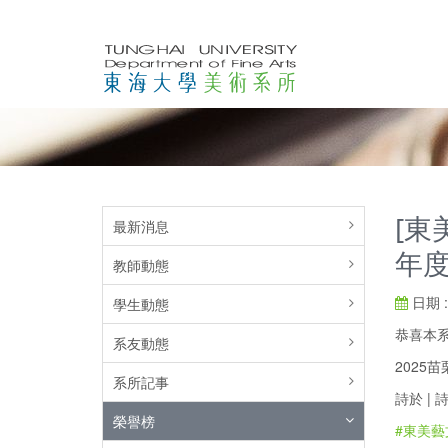
[東
最新消息
年
教師動態
日期 : 
學生動態
恭喜本
系友動態
2025
系所記事
詩於 | 
榮譽榜
#東美藝