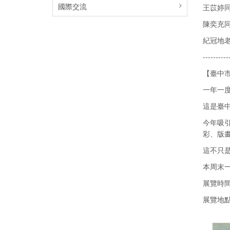
國際交流
王苡婷
陳奕充
紀冠地
----------
【臺中市
一年一
這是臺中
今年吸引
彩、版
這不只
本周末
展覽時間：1
展覽地點