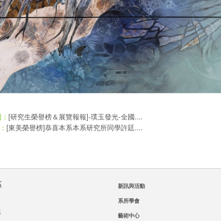
[研究生榮譽榜＆展覽報報]-璞玉發光-全國....
則：
[東美榮譽榜]恭喜本系本系研究所同學許廷....
：
區
新訊與活動
系所學會
區
藝術中心