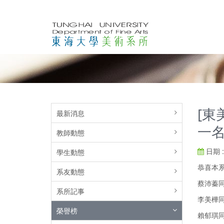
[東
最新消息
一
教師動態
日期 : 
學生動態
恭喜本系
系友動態
蔡沛蓁
系所記事
李美樺
榮譽榜
賴郁琪