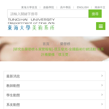
東海大學首頁
創藝學院
高中專區
ENGLISH
簡体中文
搜尋
Toggle
naviga
首頁
榮譽榜
[研究生榮譽榜＆展覽報報]-璞玉發光-全國藝術行銷活動 本系
許雁榮獲「璞玉獎」
最新消息
教師動態
學生動態
系友動態