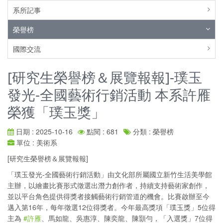
系所記事
榮譽榜
國際交流
[研究生榮譽榜＆展覽報報]-璞玉
發光-全國藝術行銷活動 本系許雁
榮獲「璞玉獎」
日期 : 2025-10-16
點閱 : 681
分類 : 榮譽榜
單位 : 美術系
[研究生榮譽榜＆展覽報報]
「璞玉發光-全國藝術行銷活動」由文化部所屬國立新竹生活美學館
主辦，以繪畫比賽形式徵選出潛力創作者，持續支持藝術家創作，
並以平台角色提供得獎者接觸藝術行銷管道的機會。比賽啟辦至今
邁入第16年，每年徵選12位得獎者。今年最高獎項「璞玉獎」5位得
主為
#許雁
、馬如龍、吳惠淳、陳奕龍、陳顥勻，「入選獎」7位得