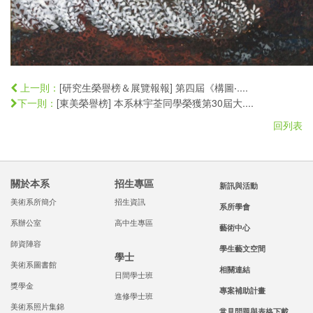
[研究生榮譽榜＆展覽報報] 第四屆《構圖‧....
上一則：
[東美榮譽榜] 本系林宇荃同學榮獲第30屆大....
下一則：
回列表
關於本系
招生專區
新訊與活動
美術系所簡介
招生資訊
系所學會
系辦公室
高中生專區
藝術中心
師資陣容
學生藝文空間
學士
美術系圖書館
相關連結
日間學士班
獎學金
專案補助計畫
進修學士班
美術系照片集錦
常見問題與表格下載