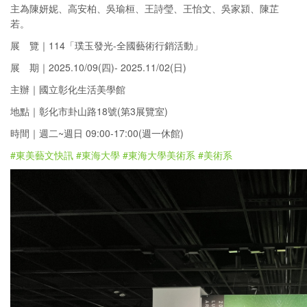
主為陳妍妮、高安柏、吳瑜桓、王詩瑩、王怡文、吳家潁、陳芷
若。
展 覽｜114「璞玉發光-全國藝術行銷活動」
展 期｜2025.10/09(四)- 2025.11/02(日)
主辦｜國立彰化生活美學館
地點｜彰化市卦山路18號(第3展覽室)
時間｜週二~週日 09:00-17:00(週一休館)
#東美藝文快訊
#東海大學
#東海大學美術系
#美術系