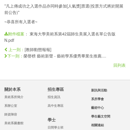
*凡上傳成功之入選作品亦同時參加[人氣獎]票選(投票方式將於開展
前公告)*
~恭喜所有入選者~
：
東海大學美術系第42屆師生美展入選名單公告版
附件檔案
N.pdf
[教師動態報報]
上一則：
榮譽榜 藝術新聲 - 藝術學系優秀畢業生推薦....
下一則：
回列表
關於本系
招生專區
新訊與活動
美術系所簡介
招生資訊
系所學會
系辦公室
高中生專區
藝術中心
師資陣容
學生藝文空間
學士
美術系圖書館
相關連結
日間學士班