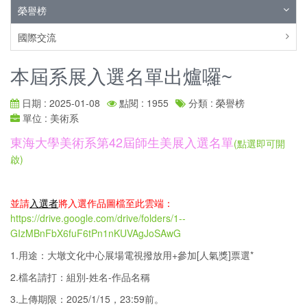
榮譽榜
國際交流
本屆系展入選名單出爐囉~
日期 : 2025-01-08
點閱 : 1955
分類 : 榮譽榜
單位 : 美術系
東海大學美術系第42屆師生美展入選名單
(點選即可開
啟)
並請
入選者
將入選作品圖檔至此雲端
：
https://drive.google.com/drive/folders/1--
GIzMBnFbX6fuF6tPn1nKUVAgJoSAwG
1.用途：大墩文化中心展場電視撥放用+參加[人氣獎]票選*
2.檔名請打：組別-姓名-作品名稱
3.上傳期限：2025/1/15，23:59前。