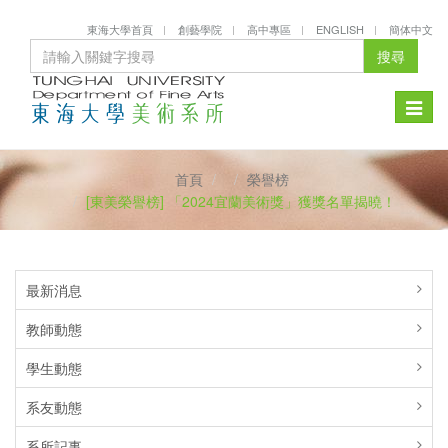
東海大學首頁
創藝學院
高中專區
ENGLISH
簡体中文
搜尋
Toggle
naviga
首頁
榮譽榜
[東美榮譽榜] 「2024宜蘭美術獎」獲獎名單揭曉！
最新消息
教師動態
學生動態
系友動態
系所記事