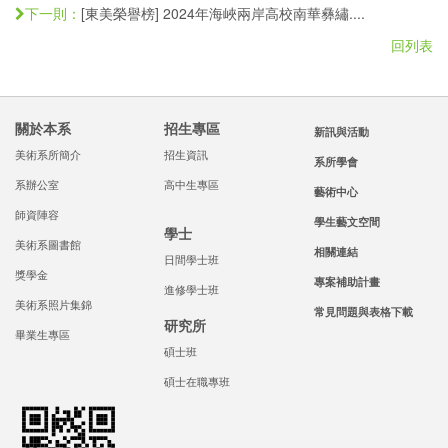
[東美榮譽榜] 2024年海峽兩岸高校南華彝繡....
下一則：
回列表
關於本系
招生專區
新訊與活動
美術系所簡介
招生資訊
系所學會
系辦公室
高中生專區
藝術中心
師資陣容
學生藝文空間
學士
美術系圖書館
相關連結
日間學士班
獎學金
專案補助計畫
進修學士班
美術系照片集錦
常見問題與表格下載
研究所
畢業生專區
碩士班
碩士在職專班