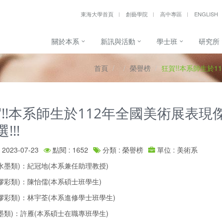
東海大學首頁
創藝學院
高中專區
ENGLISH
關於本系
新訊與活動
學士班
研究所
首頁
榮譽榜
狂賀!!本系師生於1
!!本系師生於112年全國美術展表現
!!!
2023-07-23
點閱 : 1652
分類 : 榮譽榜
單位 : 美術系
水墨類)：紀冠地(本系兼任助理教授)
膠彩類)：陳怡儒(本系碩士班學生)
膠彩類)：林宇荃(本系進修學士班學生)
墨類)：許雁(本系碩士在職專班學生)