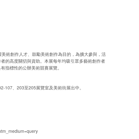
拔擢美術創作人才、鼓勵美術創作為目的，為擴大參與，活
作者的高度關切與資助。本展每年均吸引眾多藝術創作者
具有指標性的公辦美術競賽展覽。
2-107、203至205展覽室及美術街展出中。
8&utm_medium=query