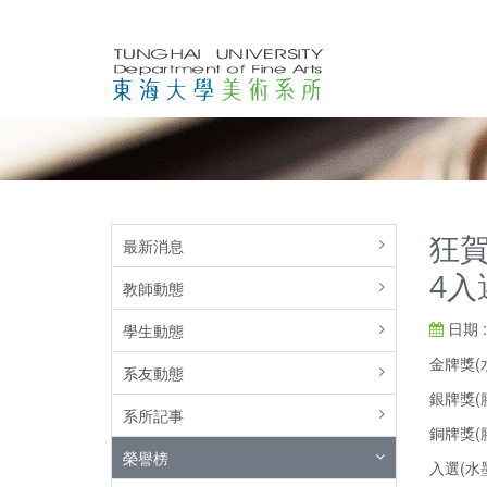
狂賀
最新消息
4入選
教師動態
日期 : 
學生動態
金牌獎(
系友動態
銀牌獎(
系所記事
銅牌獎(
榮譽榜
入選(水