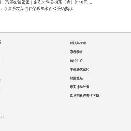
系展媒體報報｜東海大學美術系《皆》第40屆....
則：
恭喜系友葉治伸榮獲馬來西亞藝術獎項
：
區
新訊與活動
系所學會
區
藝術中心
學生藝文空間
相關連結
班
專案補助計畫
班
常見問題與表格下載
專班