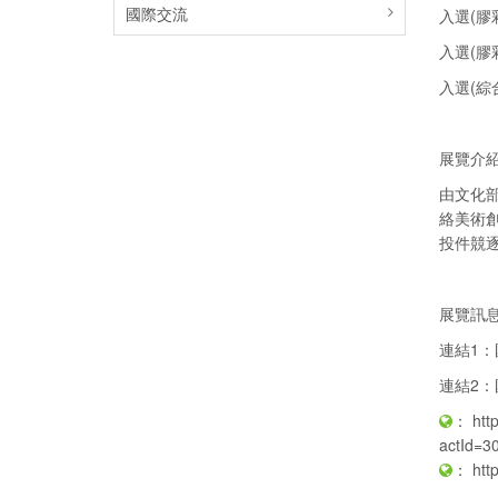
國際交流
入選(膠
入選(膠
入選(綜
展覽介
由文化
絡美術
投件競
展覽訊息
連結1
連結2
：
htt
actId=
：
htt