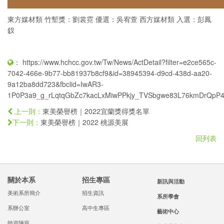
東方媒材類 竹塹獎：劉裳霓 優選：吳宥萱 西方媒材類 入選：彭鳳
釵
：
https://www.hchcc.gov.tw/Tw/News/ActDetail?filter=e2ce565c-
7042-466e-9b77-bb81937b8cf9&id=38945394-d9cd-438d-aa20-
9a12ba8dd723&fbclid=IwAR3-
1P0P3a9_g_rLqtqGbZc7kacLxMiwPPkjy_TVSbgwe83L76kmDrQpP4
東美榮譽榜｜2022宜蘭獎得獎名單
上一則：
東美榮譽榜｜2022 桃源美展
下一則：
回列表
關於本系
招生專區
新訊與活動
美術系所簡介
招生資訊
系所學會
系辦公室
高中生專區
藝術中心
師資陣容