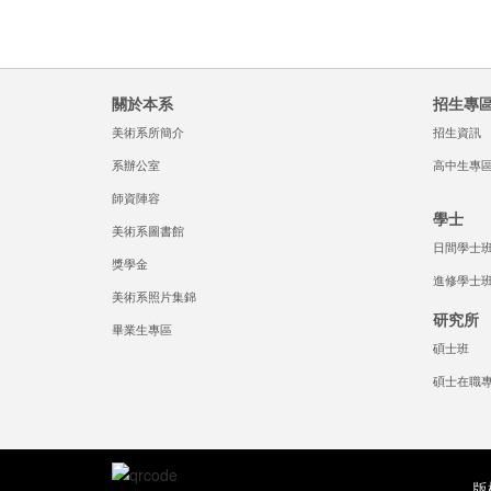
關於本系
招生專
美術系所簡介
招生資訊
系辦公室
高中生專
師資陣容
學士
美術系圖書館
日間學士
獎學金
進修學士
美術系照片集錦
研究所
畢業生專區
碩士班
碩士在職
版權