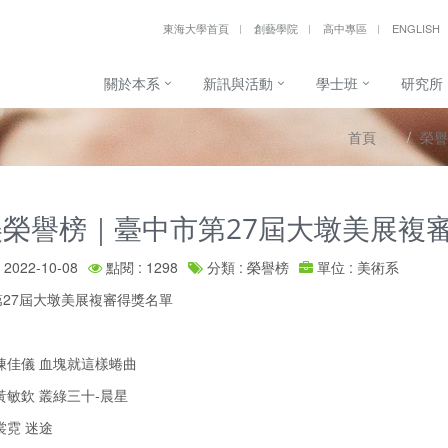
東海大學首頁
創藝學院
高中專區
ENGLISH
關於本系
新訊與活動
學士班
研究所
首頁
榮譽
美榮譽榜｜臺中市第27屆大墩美展複
2022-10-08
點閱 : 1298
分類 : 榮譽榜
單位 : 美術系
27屆大墩美展複審得獎名單
陳佳儀 血塊就這樣蜷曲
黃敏欽 叢綠三十-晨星
裳霓 迷途