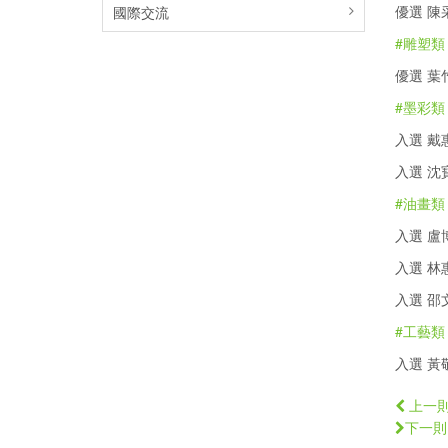
優選 陳
國際交流
#雕塑類
優選 葉
#墨彩類
入選 戴
入選 沈
#油畫類
入選 盧
入選 林
入選 邵
#工藝類
入選 黃
上一
下一則