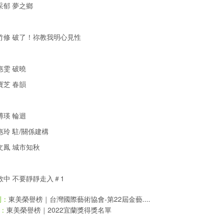
采郁 夢之鄉
竹修 破了！祢教我明心見性
惠雯 破曉
寶芝 春韻
博瑛 輪迴
惠玲 駐/關係建構
文鳳 城市知秋
敬中 不要靜靜走入＃1
東美榮譽榜｜台灣國際藝術協會-第22屆金藝....
則：
東美榮譽榜｜2022宜蘭獎得獎名單
：