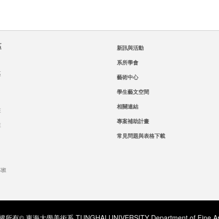
區
新訊與活動
系所學會
區
藝術中心
學生藝文空間
相關連結
班
專案補助計畫
班
常見問題與表格下載
專班
所有© 東海大學美術系 TUNGHAI UNIVERSITY Department of Fine Ar