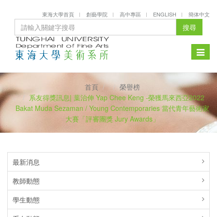
東海大學首頁
創藝學院
高中專區
ENGLISH
簡体中文
搜尋
Toggle
naviga
首頁
榮譽榜
系友得獎訊息| 葉治伸 Yap Chee Keng -榮獲馬來西亞2022
Bakat Muda Sezaman / Young Contemporaries 當代青年藝術家
大賽「評審團獎 Jury Awards」
最新消息
教師動態
學生動態