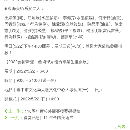
■ 東海美術系參展人：
王婷儀(陶)、江烜辰(水墨膠彩)、李佩芹(水墨複媒)、何秉軒(油畫)、
周青慧(複媒／行為錄像)、陳孟潔(立體複媒)、陳品禾(油畫)、陳韋
志(膠彩)、游雅雯(水墨)、楊智傑(平面複媒)、楊漾(碩)(當代書藝／
行為錄像)、楊渝惠(碩)(膠彩)、鄧靜華(水墨)
明日(5/22)下午14:00開幕，展期三週(~6/8)，歡迎大家蒞臨參觀指
教！
【2022藝術新聲｜藝術學系優秀畢業生推薦展】
展期｜2022/5/22 ~ 6/08
時間｜9:00 ~ 21:00 (週一休)
地點｜臺中市文化局大墩文化中心大墩藝廊(一) ～ (七)
開幕式｜2022/5/22 (日) 14:00
110學年度校外競賽獲獎榮譽榜
上一則：
得獎訊息|111 年全國美術展
下一則：
回列表