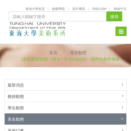
東海大學首頁
創藝學院
高中專區
ENGLISH
簡体中文
搜尋
Toggle
naviga
首頁
系友動態
[系友展覽報報]《發光 • In the pond》-趙雨化創作個展
最新消息
教師動態
學生動態
系友動態
系所記事