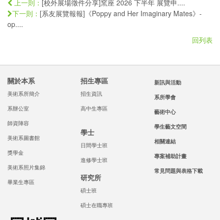
[校外展場徵件分享]窯座 2026 下半年 展覽申....
上一則：
[系友展覽報報]《Poppy and Her Imaginary Mates》-
下一則：
op....
回列表
關於本系
招生專區
新訊與活動
美術系所簡介
招生資訊
系所學會
系辦公室
高中生專區
藝術中心
師資陣容
學生藝文空間
學士
美術系圖書館
相關連結
日間學士班
獎學金
專案補助計畫
進修學士班
美術系照片集錦
常見問題與表格下載
研究所
畢業生專區
碩士班
碩士在職專班