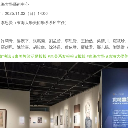
東海大學藝術中心
2025.11.02（日）14:00
：李思賢（東海大學美術學系系所主任）
：
、許莉青、魯漢平、張惠蘭、劉孟晉、李思賢、王怡然、吳清川、羅慧珍
、羅頌恩、陳誼嘉、胡竣傑、沈裕昌、盧依琳、廖敏君、鄭志揚、謝浩群
文快訊
#東美教師活動報報
#東美系友報報
#報載
#東海大學
#東海大學