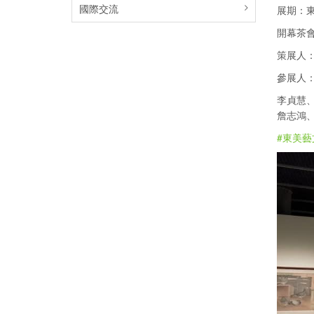
國際交流
展期：
開幕茶會：
策展人
參展人
李貞慧
詹志鴻
#東美藝