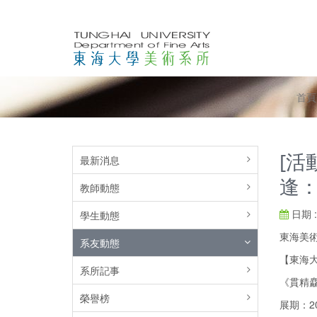
首頁
[活
最新消息
逢
教師動態
日期 : 
學生動態
東海美
系友動態
【東海大
系所記事
《貫精
榮譽榜
展期：202