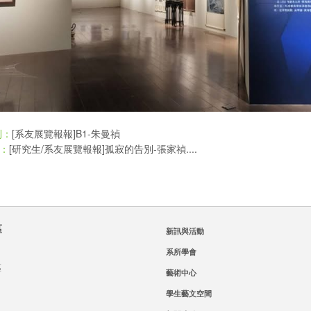
[系友展覽報報]B1-朱曼禎
則：
[研究生/系友展覽報報]孤寂的告別-張家禎....
：
區
新訊與活動
系所學會
區
藝術中心
學生藝文空間