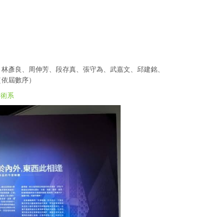
、林彥良、周伸芳、段存真、張守為、武嘉文、邱建銘、
（依屆數序）
美術系